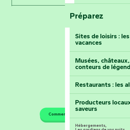
Voyagez dans le 
Festival d'astro
Bang
Préparez
Pays de la Loire
Prenez-en plein l
Vendée
Maillezais
Sites de loisirs : l
vacances
Tout l'agenda
Montez au sommet
Musées, châteaux, 
conteurs de légen
Restaurants : les a
Producteurs locaux
saveurs
Comment venir ?
Hébergements,
Les gardiens de vos nuits...