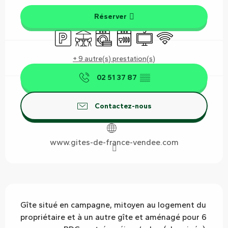
Réserver
Parking
Terrasse
Lave linge
Lave vaisselle
Télévision
WiFi
+ 9 autre(s) prestation(s)
02 51 37 87
▒▒
Contactez-nous
www.gites-de-france-vendee.com
Description
Gîte situé en campagne, mitoyen au logement du 
propriétaire et à un autre gîte et aménagé pour 6 