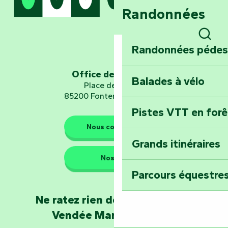
Randonnées
Embarquez pour u
Planétarium
Rech
Randonnées pédes
Explorez Fontena
d’orientation « L
Office de tourisme
Balades à vélo
Place de Verdun
85200 Fontenay-le-Comte
Pistes VTT en for
Les gardiens de la nature
Nous contacter
Grands itinéraires
Emportez un fra
Nos QG
Poitevin : Les Dr
Parcours équestres
Devenez soigneur
Ne ratez rien de l'actualité en
de Mervent
Vendée Marais Poitevin