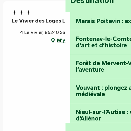
Destination
Marais Poitevin : e
Le Vivier des Loges La Roseraie
4 Le Vivier, 85240 Saint-Hilaire-des-Loges
Fontenay-le-Comte 
M'y rendre
d’art et d’histoire
Forêt de Mervent-V
l’aventure
Vouvant : plongez a
médiévale
Nieul-sur-l’Autise 
d’Aliénor