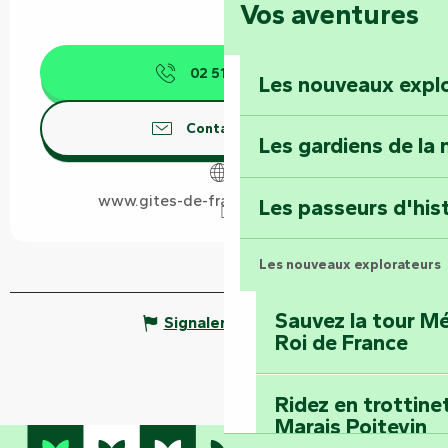
Vos aventures
Foussais-Payré : fl
Renaissance
02 51 37 87
▒▒
Les nouveaux expl
Faymoreau : entrez 
épopée minière
Contactez-nous
Les gardiens de la 
Terre d’étoiles : lev
www.gites-de-france-vendee.com
Les passeurs d'his
Les nouveaux explorateurs
Sauvez la tour Mé
Signaler une erreur
Roi de France
Ridez en trottine
Marais Poitevin