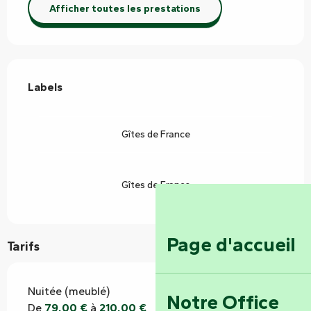
Afficher toutes les prestations
Offres de prestations
Labels
Labels
Gîtes de France
Gîtes de France
Page d'accueil
Tarifs
Nuitée (meublé)
Notre Office
De
79,00 €
à
210,00 €