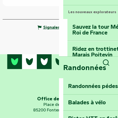
Les nouveaux explorateurs
Sauvez la tour Mé
Signaler une erreur
Roi de France
Ridez en trottine
Marais Poitevin
Randonnées
Rech
Embarquez pour u
Planétarium
Randonnées pédes
Explorez Fontena
d’orientation « L
Office de tourisme
Balades à vélo
Place de Verdun
85200 Fontenay-le-Comte