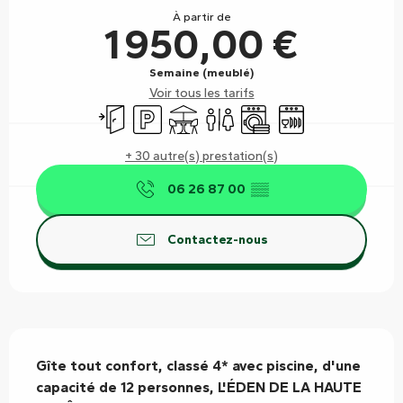
À partir de
1 950,00 €
Semaine (meublé)
Voir tous les tarifs
Entrée indépendante
Parking
Terrasse
Toilettes
Lave linge
Lave vaisselle
+ 30 autre(s) prestation(s)
06 26 87 00
▒▒
Contactez-nous
Description
Gîte tout confort, classé 4* avec piscine, d'une 
capacité de 12 personnes, L'ÉDEN DE LA HAUTE 