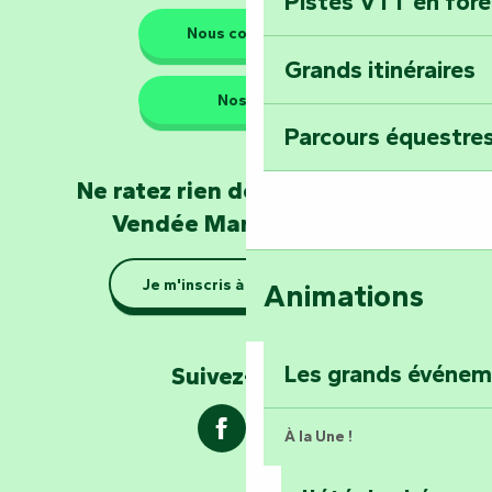
Pistes VTT en for
Les gardiens de la nature
Nous contacter
Grands itinéraires
Emportez un fra
Nos QG
Poitevin : Les Dr
Parcours équestres
Devenez soigneur
Ne ratez rien de l'actualité en
de Mervent
Vendée Marais Poitevin
Se la couler douc
Je m'inscris à la newsletter
Animations
barque dans le Ma
Explorez la colli
Les grands événe
Suivez-nous !
À la Une !