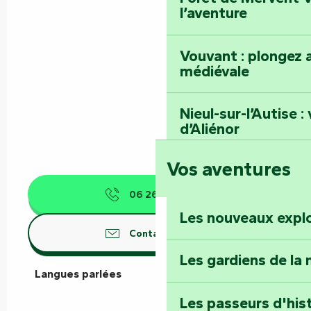
l’aventure
Vouvant : plongez a
médiévale
Nieul-sur-l’Autise 
d’Aliénor
Vos aventures
Foussais-Payré : fl
Renaissance
06 26 87 00
▒▒
Les nouveaux expl
Faymoreau : entrez 
Contactez-nous
épopée minière
Les gardiens de la 
Langues parlées
Langues parlées
Terre d’étoiles : lev
Les passeurs d'his