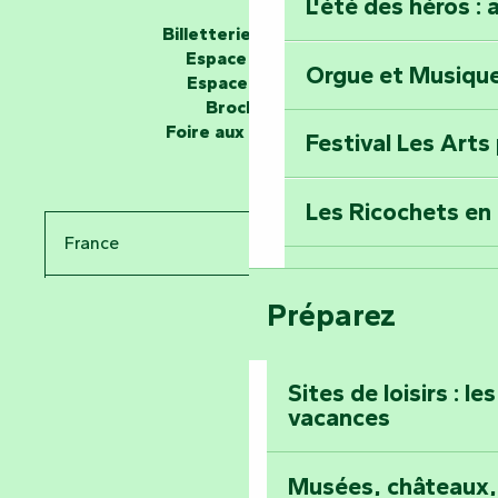
L'été des héros : 
Les passeurs d'histoires
Billetterie en ligne
Espace groupe
Orgue et Musiqu
Partez en mission
Espace presse
Tous des Héros »
Brochures
Foire aux questions
Festival Les Arts
Percez les mystè
Donjon des Secre
Les Ricochets en 
France
Voyagez dans le 
Festival d'astro
Bang
Préparez
Pays de la Loire
Prenez-en plein l
Vendée
Maillezais
Sites de loisirs : l
vacances
Tout l'agenda
Montez au sommet
Musées, châteaux, 