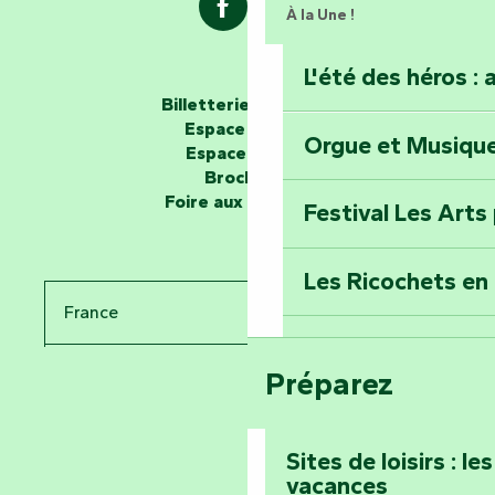
À la Une !
L'été des héros : 
Les passeurs d'histoires
Billetterie en ligne
Espace groupe
Orgue et Musiqu
Partez en mission
Espace presse
Tous des Héros »
Brochures
Foire aux questions
Festival Les Arts
Percez les mystè
Donjon des Secre
Les Ricochets en 
France
Voyagez dans le 
Festival d'astro
Bang
Préparez
Pays de la Loire
Prenez-en plein l
Vendée
Maillezais
Sites de loisirs : l
vacances