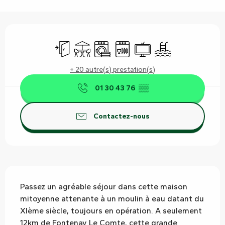
Ouverture et coordonnées
Entrée indépendante
Terrasse
Lave linge
Lave vaisselle
Télévision
Piscine
+ 20 autre(s) prestation(s)
01 30 43 76
▒▒
Contactez-nous
Description
Passez un agréable séjour dans cette maison 
mitoyenne attenante à un moulin à eau datant du 
XIème siècle, toujours en opération. A seulement 
12km de Fontenay Le Comte, cette grande 