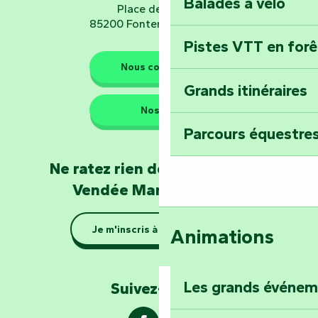
Balades à vélo
Place de Verdun
85200 Fontenay-le-Comte
Pistes VTT en for
Les gardiens de la nature
Nous contacter
Grands itinéraires
Emportez un fra
Nos QG
Poitevin : Les Dr
Parcours équestres
Devenez soigneur
Ne ratez rien de l'actualité en
de Mervent
Vendée Marais Poitevin
Se la couler douc
Je m'inscris à la newsletter
Animations
barque dans le Ma
Explorez la colli
Les grands événe
Suivez-nous !