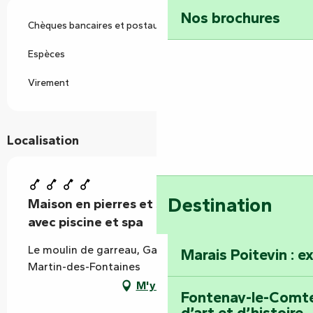
Nos brochures
Chèques bancaires et postaux
Espèces
Virement
Localisation
Destination
Maison en pierres et son moulin à eau
avec piscine et spa
Le moulin de garreau, Garreau, 85570 Saint-
Marais Poitevin : e
Martin-des-Fontaines
M'y rendre
Fontenay-le-Comte 
d’art et d’histoire