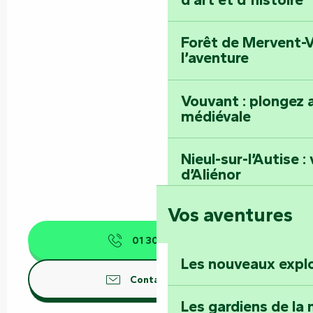
Forêt de Mervent-V
l’aventure
Vouvant : plongez a
médiévale
Nieul-sur-l’Autise 
d’Aliénor
Vos aventures
Foussais-Payré : fl
Renaissance
01 30 43 76
▒▒
Les nouveaux expl
Faymoreau : entrez 
Contactez-nous
épopée minière
Les gardiens de la 