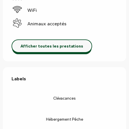
WiFi
Animaux acceptés
Afficher toutes les prestations
Offres de prestations
Labels
Labels
Clévacances
Hébergement Pêche