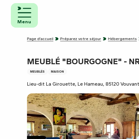
Aller
au
mbres
contenu
ôtes
Menu
principal
pings
Page d’accueil
Préparez votre séjour
Hébergements
s de
ping-
MEUBLÉ "BOURGOGNE" - NR.
MEUBLÉS
MAISON
Lieu-dit La Girouette, Le Hameau, 85120 Vouvan