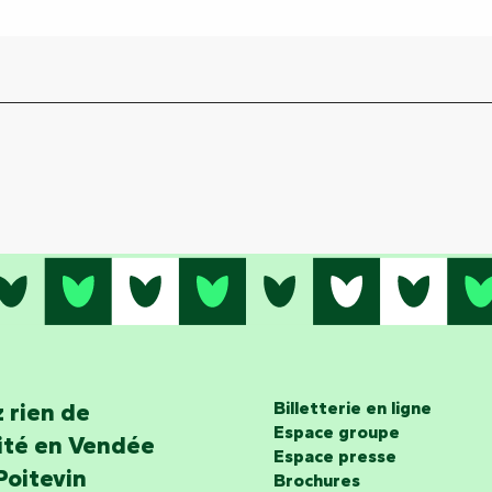
 rien de
Billetterie en ligne
Espace groupe
lité en Vendée
Espace presse
Poitevin
Brochures