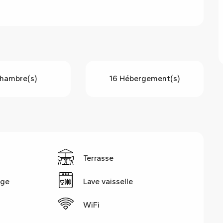
hambre(s)
16 Hébergement(s)
g
Terrasse
nge
Lave vaisselle
WiFi