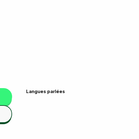
Langues parlées
Langues parlées