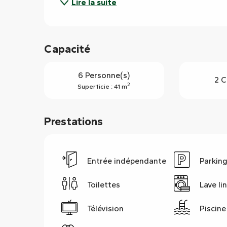
Lire la suite
Capacité
6 Personne(s)
2 C
2
Superficie : 41 m
Prestations
Entrée indépendante
Parkin
Toilettes
Lave li
Télévision
Piscine