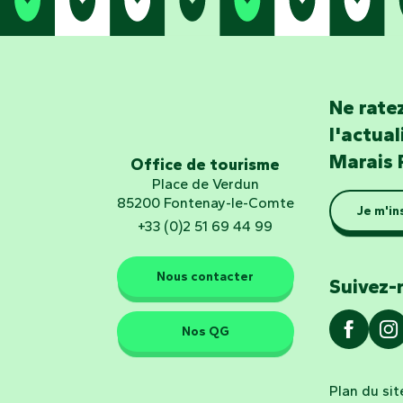
Ne ratez
l'actua
Marais 
Office de tourisme
Place de Verdun
85200 Fontenay-le-Comte
Je m'in
+33 (0)2 51 69 44 99
Nous contacter
Suivez-
Nos QG
Plan du sit