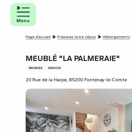
Aller
au
mbres
contenu
ôtes
Menu
principal
pings
Page d’accueil
Préparez votre séjour
Hébergements
s de
ping-
MEUBLÉ "LA PALMERAIE"
MEUBLÉS
MAISON
20 Rue de la Harpe, 85200 Fontenay-le-Comte