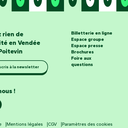
 rien de
Billetterie en ligne
Espace groupe
lité en Vendée
Espace presse
Poitevin
Brochures
Foire aux
questions
scris à la newsletter
nous !
e
Mentions légales
CGV
Paramètres des cookies