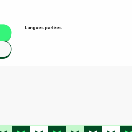
Langues parlées
Langues parlées