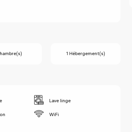
hambre(s)
1 Hébergement(s)
e
Lave linge
ion
WiFi