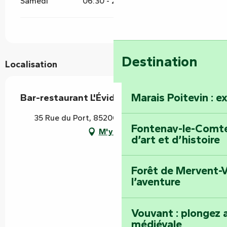
Samedi
06:30 - 22:00
Destination
Localisation
Marais Poitevin : e
Bar-restaurant L'Évidence
35 Rue du Port, 85200 Fontenay-le-Comte
Fontenay-le-Comte 
M'y rendre
d’art et d’histoire
Forêt de Mervent-V
l’aventure
Vouvant : plongez a
médiévale