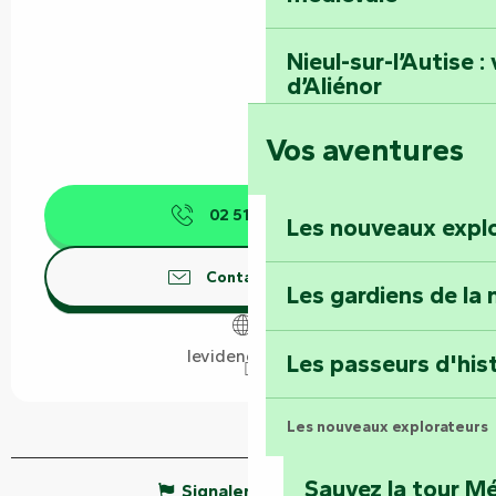
Nieul-sur-l’Autise 
d’Aliénor
Vos aventures
Foussais-Payré : fl
Renaissance
02 51 69 02
▒▒
Les nouveaux expl
Faymoreau : entrez 
épopée minière
Contactez-nous
Les gardiens de la 
Terre d’étoiles : lev
levidence-flc.fr
Les passeurs d'his
Les nouveaux explorateurs
Sauvez la tour Mé
Signaler une erreur