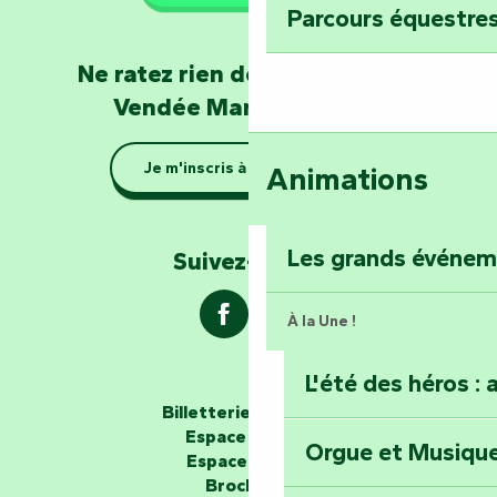
Parcours équestres
Devenez soigneur
Ne ratez rien de l'actualité en
de Mervent
Vendée Marais Poitevin
Se la couler douc
Je m'inscris à la newsletter
Animations
barque dans le Ma
Explorez la colli
Les grands événe
Suivez-nous !
À la Une !
L'été des héros : 
Les passeurs d'histoires
Billetterie en ligne
Espace groupe
Orgue et Musiqu
Partez en mission
Espace presse
Tous des Héros »
Brochures