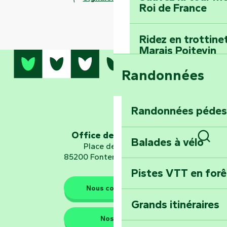
Roi de France
Ridez en trottine
Marais Poitevin
Randonnées
Embarquez pour u
Planétarium
Randonnées pédes
Explorez Fontena
d’orientation « L
Office de tourisme
Balades à vélo
Place de Verdun
Rech
85200 Fontenay-le-Comte
Pistes VTT en for
Les gardiens de la nature
Nous contacter
Grands itinéraires
Emportez un fra
Nos QG
Poitevin : Les Dr