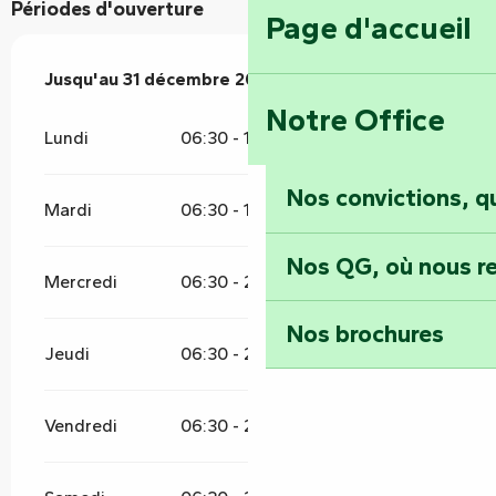
Périodes d'ouverture
Page d'accueil
Du
Jusqu'au
15 janvier 2026
31 décembre 2026
au
31 décembre 2026
Notre Office
Lundi
06:30 - 15:00
Nos convictions, 
Mardi
06:30 - 15:00
Nos QG, où nous re
Mercredi
06:30 - 21:00
Nos brochures
Jeudi
06:30 - 22:00
Vendredi
06:30 - 22:00