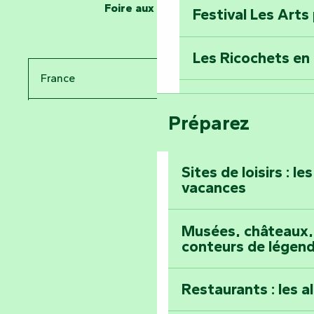
Foire aux questions
Festival Les Arts
Percez les mystè
Donjon des Secre
Les Ricochets en 
France
Voyagez dans le 
Festival d'astro
Bang
Préparez
Pays de la Loire
Prenez-en plein l
Vendée
Maillezais
Sites de loisirs : l
vacances
Tout l'agenda
Montez au sommet
Musées, châteaux, 
conteurs de légen
Restaurants : les a