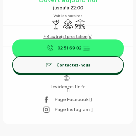
jusqu'à 22:00
Voir les horaires
Bar / Buvette
Air conditionné
Terrasse
+ 4 autre(s) prestation(s)
02 51 69 02
▒▒
Contactez-nous
levidence-flc.fr
Page Facebook
Page Instagram