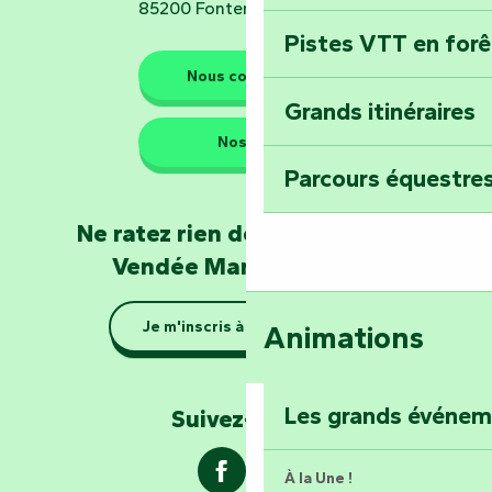
85200 Fontenay-le-Comte
Pistes VTT en for
Les gardiens de la nature
Nous contacter
Grands itinéraires
Emportez un fra
Nos QG
Poitevin : Les Dr
Parcours équestres
Devenez soigneur
Ne ratez rien de l'actualité en
de Mervent
Vendée Marais Poitevin
Se la couler douc
Je m'inscris à la newsletter
Animations
barque dans le Ma
Explorez la colli
Les grands événe
Suivez-nous !
À la Une !