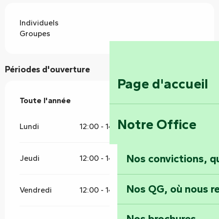
Individuels
Groupes
Périodes d'ouverture
Page d'accueil
Toute l'année
Toute l'année
Notre Office
Lundi
12:00 - 14:00
Nos convictions, 
Jeudi
12:00 - 14:00
19:00 - 21:00
Nos QG, où nous re
Vendredi
12:00 - 14:00
19:00 - 21:00
Nos brochures