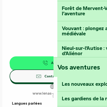
Forêt de Mervent-V
l’aventure
Vouvant : plongez a
médiévale
Nieul-sur-l’Autise 
d’Aliénor
Appeler
Vos aventures
Foussais-Payré : fl
Renaissance
Contactez-nous
Les nouveaux expl
Faymoreau : entrez 
épopée minière
www.lenas-damvix.com
Les gardiens de la 
Langues parlées
Langues parlées