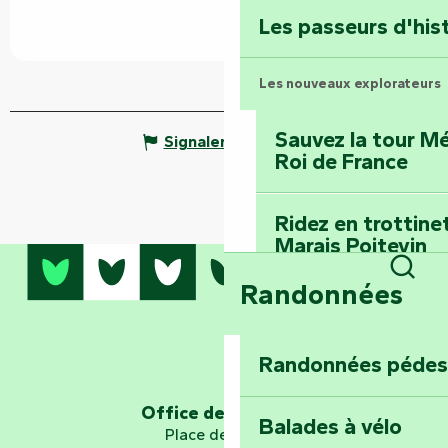
Terre d’étoiles : lev
Les passeurs d'his
Les nouveaux explorateurs
Sauvez la tour Mé
Signaler une erreur
Roi de France
Ridez en trottine
Marais Poitevin
Randonnées
Rech
Embarquez pour u
Planétarium
Randonnées pédes
Explorez Fontena
d’orientation « L
Office de tourisme
Balades à vélo
Place de Verdun