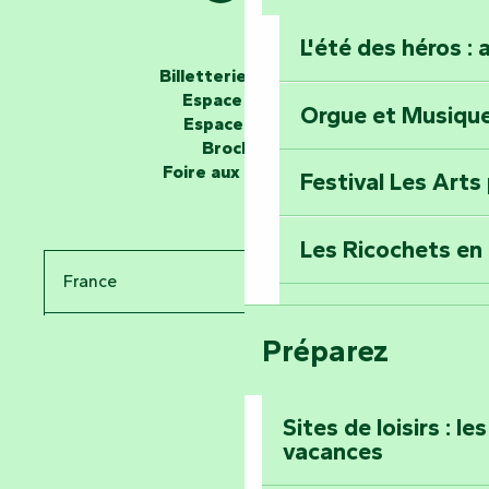
L'été des héros : 
Les passeurs d'histoires
Billetterie en ligne
Espace groupe
Orgue et Musiqu
Partez en mission
Espace presse
Tous des Héros »
Brochures
Foire aux questions
Festival Les Arts
Percez les mystè
Donjon des Secre
Les Ricochets en 
France
Voyagez dans le 
Festival d'astro
Bang
Préparez
Pays de la Loire
Prenez-en plein l
Vendée
Maillezais
Sites de loisirs : l
vacances
Tout l'agenda
Montez au sommet