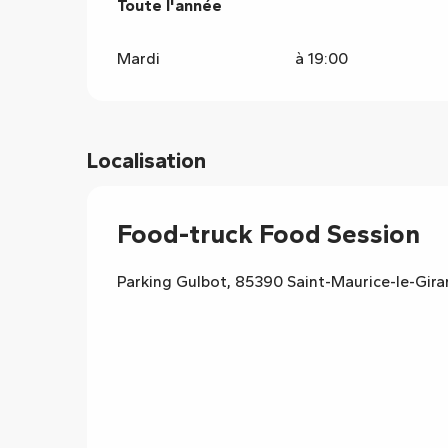
Toute l'année
Toute l'année
Mardi
à 19:00
Localisation
Food-truck Food Session
Parking Gulbot, 85390 Saint-Maurice-le-Gira