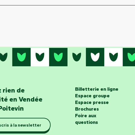
 rien de
Billetterie en ligne
Espace groupe
lité en Vendée
Espace presse
Poitevin
Brochures
Foire aux
questions
scris à la newsletter