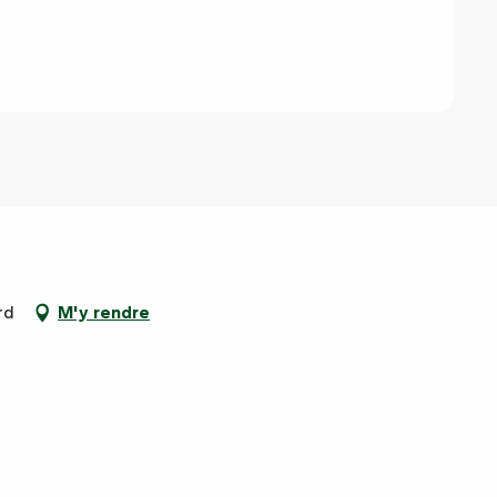
rd
M'y rendre