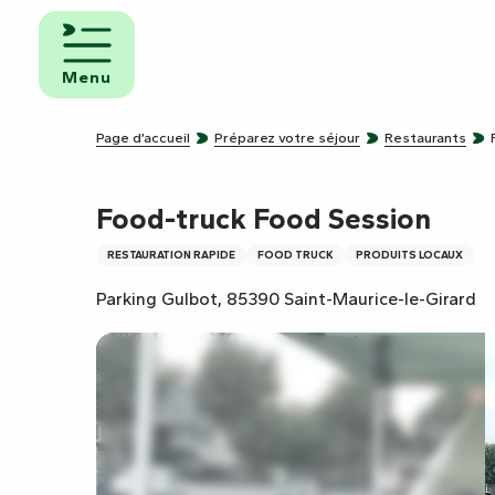
Aller
au
mbres
contenu
ôtes
Menu
principal
pings
Page d’accueil
Préparez votre séjour
Restaurants
s de
ping-
Food-truck Food Session
RESTAURATION RAPIDE
FOOD TRUCK
PRODUITS LOCAUX
Parking Gulbot, 85390 Saint-Maurice-le-Girard