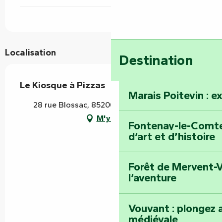
Localisation
Destination
Le Kiosque à Pizzas
Marais Poitevin : e
28 rue Blossac, 85200 Fontenay-le-Comte
M'y rendre
Fontenay-le-Comte 
d’art et d’histoire
Forêt de Mervent-V
l’aventure
Vouvant : plongez a
médiévale