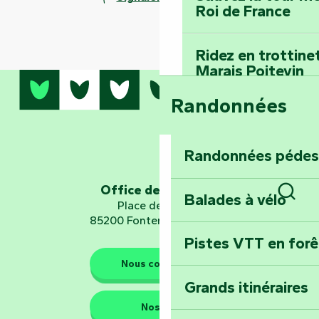
Roi de France
Ridez en trottine
Marais Poitevin
Randonnées
Embarquez pour u
Planétarium
Randonnées pédes
Explorez Fontena
d’orientation « L
Office de tourisme
Balades à vélo
Place de Verdun
Rech
85200 Fontenay-le-Comte
Pistes VTT en for
Les gardiens de la nature
Nous contacter
Grands itinéraires
Emportez un fra
Nos QG
Poitevin : Les Dr