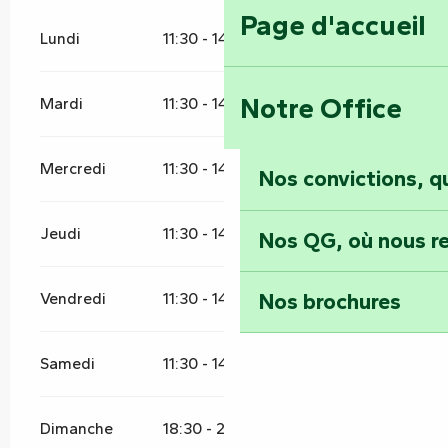
Page d'accueil
Lundi
11:30 - 14:00
18:30 - 21:30
Notre Office
Mardi
11:30 - 14:00
18:30 - 21:30
Mercredi
11:30 - 14:00
18:30 - 21:30
Nos convictions, 
Jeudi
11:30 - 14:00
18:30 - 21:30
Nos QG, où nous re
Nos brochures
Vendredi
11:30 - 14:00
18:30 - 22:00
Samedi
11:30 - 14:00
18:30 - 22:00
Dimanche
18:30 - 21:30