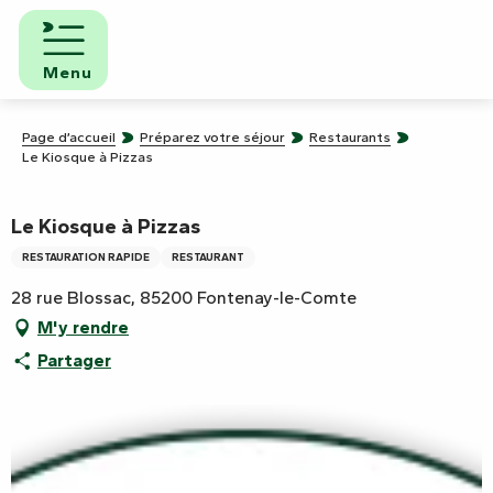
Aller
au
contenu
Menu
principal
Page d’accueil
Préparez votre séjour
Restaurants
Le Kiosque à Pizzas
Le Kiosque à Pizzas
RESTAURATION RAPIDE
RESTAURANT
28 rue Blossac, 85200 Fontenay-le-Comte
M'y rendre
Partager