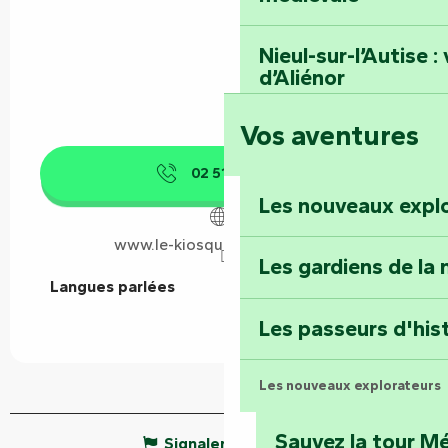
Nieul-sur-l’Autise 
d’Aliénor
Vos aventures
Foussais-Payré : fl
Renaissance
02 51 52 19
▒▒
Les nouveaux expl
Faymoreau : entrez 
épopée minière
www.le-kiosque-a-pizzas.com
Les gardiens de la 
Langues parlées
Langues parlées
Terre d’étoiles : lev
Les passeurs d'his
Les nouveaux explorateurs
Sauvez la tour Mé
Signaler une erreur