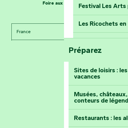
Foire aux questions
Festival Les Arts
Percez les mystè
Donjon des Secre
Les Ricochets en 
France
Voyagez dans le 
Festival d'astro
Bang
Préparez
Pays de la Loire
Prenez-en plein l
Vendée
Maillezais
Sites de loisirs : l
vacances
Tout l'agenda
Montez au sommet
Musées, châteaux, 
conteurs de légen
Restaurants : les a