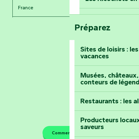
France
Voyagez dans le 
Festival d'astro
Bang
Préparez
Pays de la Loire
Prenez-en plein l
Vendée
Maillezais
Sites de loisirs : l
vacances
Tout l'agenda
Montez au sommet
Musées, châteaux, 
conteurs de légen
Restaurants : les a
Producteurs locaux
saveurs
Comment venir ?