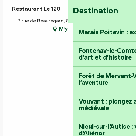
Restaurant Le 120
Destination
7 rue de Beauregard, 85120 La Châtaigneraie
M'y rendre
Marais Poitevin : e
Fontenay-le-Comte 
d’art et d’histoire
Forêt de Mervent-V
l’aventure
Vouvant : plongez a
médiévale
Nieul-sur-l’Autise 
d’Aliénor