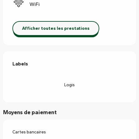
WiFi
Afficher toutes les prestations
Offres de prestations
Labels
Labels
Logis
Moyens de paiement
Cartes bancaires