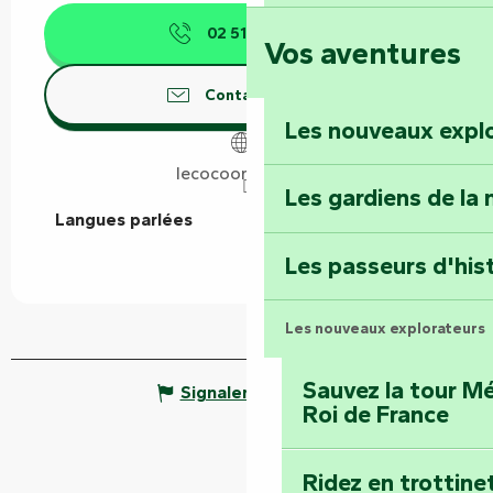
02 51 69 68
▒▒
Vos aventures
Foussais-Payré : fl
Renaissance
Contactez-nous
Les nouveaux expl
Faymoreau : entrez 
épopée minière
lecocoon120.com
Les gardiens de la 
Langues parlées
Langues parlées
Terre d’étoiles : lev
Les passeurs d'his
Les nouveaux explorateurs
Sauvez la tour Mé
Signaler une erreur
Roi de France
Ridez en trottine