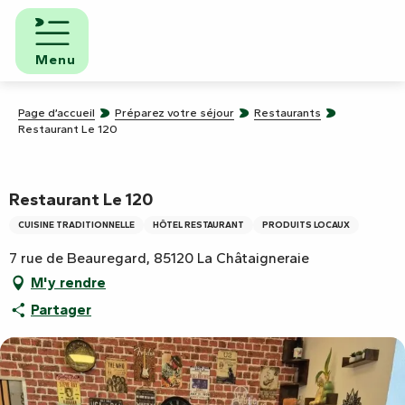
Aller
au
contenu
Menu
principal
Page d’accueil
Préparez votre séjour
Restaurants
Restaurant Le 120
Restaurant Le 120
CUISINE TRADITIONNELLE
HÔTEL RESTAURANT
PRODUITS LOCAUX
7 rue de Beauregard, 85120 La Châtaigneraie
M'y rendre
Partager