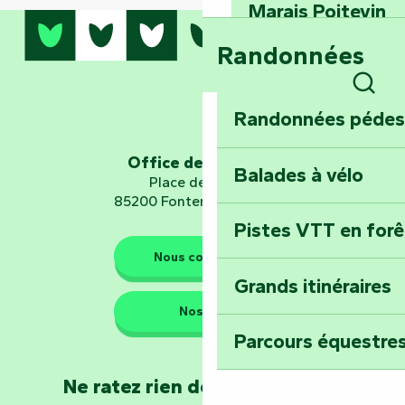
Marais Poitevin
Randonnées
Embarquez pour u
Planétarium
Rech
Randonnées pédes
Explorez Fontena
d’orientation « L
Office de tourisme
Balades à vélo
Place de Verdun
85200 Fontenay-le-Comte
Pistes VTT en for
Les gardiens de la nature
Nous contacter
Grands itinéraires
Emportez un fra
Nos QG
Poitevin : Les Dr
Parcours équestres
Devenez soigneur
Ne ratez rien de l'actualité en
de Mervent