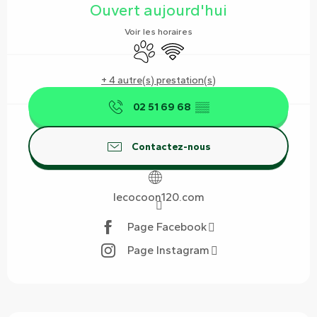
Ouvert aujourd'hui
Voir les horaires
Animaux acceptés
WiFi
+ 4 autre(s) prestation(s)
02 51 69 68
▒▒
Contactez-nous
lecocoon120.com
Page Facebook
Page Instagram