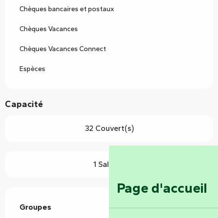
Chèques bancaires et postaux
Chèques Vacances
Chèques Vacances Connect
Espèces
Capacité
32 Couvert(s)
1 Salle(s)
Page d'accueil
Groupes
Groupes