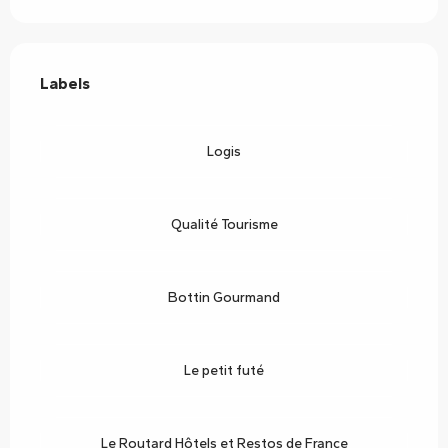
Offres de prestations
Labels
Labels
Logis
Qualité Tourisme
Bottin Gourmand
Le petit futé
Le Routard Hôtels et Restos de France