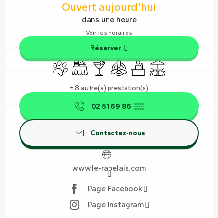
Ouvert aujourd'hui
dans une heure
Voir les horaires
Réserver
Animaux acceptés
Banquet
Bar / Buvette
Air conditionné
Séminaires
Terrasse
+ 8 autre(s) prestation(s)
02 51 69 86
▒▒
Contactez-nous
www.le-rabelais.com
Page Facebook
Page Instagram