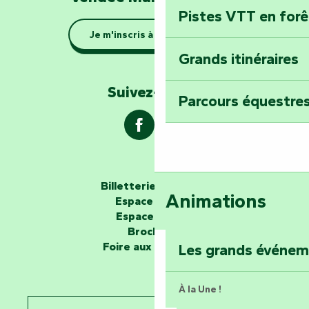
Pistes VTT en for
Je m'inscris à la newsletter
Les gardiens de la nature
Grands itinéraires
Emportez un fra
Poitevin : Les Dr
Suivez-nous !
Parcours équestres
Devenez soigneur
de Mervent
Billetterie en ligne
Se la couler douc
Animations
Espace groupe
barque dans le Ma
Espace presse
Brochures
Explorez la colli
Foire aux questions
Les grands événe
À la Une !