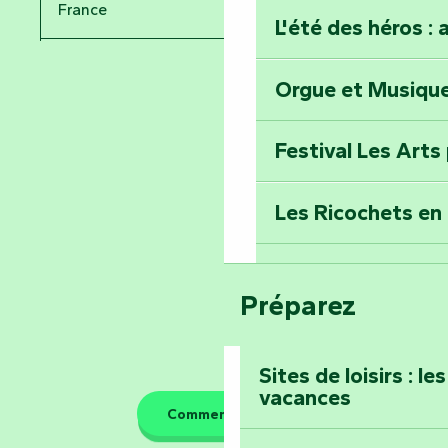
France
L'été des héros : 
Les passeurs d'histoires
Pays de la Loire
Orgue et Musiqu
Partez en mission
Tous des Héros »
Vendée
Festival Les Arts
Percez les mystè
Donjon des Secre
Les Ricochets en 
Voyagez dans le 
Festival d'astro
Bang
Préparez
Prenez-en plein l
Maillezais
Sites de loisirs : l
vacances
Tout l'agenda
Comment venir ?
Montez au sommet