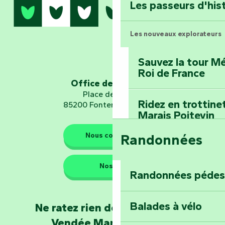
Les passeurs d'his
Les nouveaux explorateurs
Sauvez la tour Mé
Roi de France
Office de tourisme
Place de Verdun
Ridez en trottine
85200 Fontenay-le-Comte
Marais Poitevin
Nous contacter
Randonnées
Embarquez pour u
Planétarium
Nos QG
Randonnées pédes
Explorez Fontena
d’orientation « L
Balades à vélo
Ne ratez rien de l'actualité en
Vendée Marais Poitevin