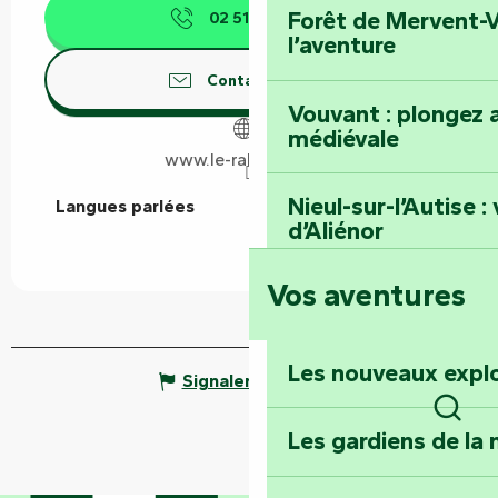
Forêt de Mervent-V
02 51 69 86
▒▒
l’aventure
Contactez-nous
Vouvant : plongez a
médiévale
www.le-rabelais.com
Nieul-sur-l’Autise 
Langues parlées
Langues parlées
d’Aliénor
Vos aventures
Foussais-Payré : fl
Renaissance
Les nouveaux expl
Signaler une erreur
Faymoreau : entrez 
épopée minière
Rech
Les gardiens de la 
Terre d’étoiles : lev