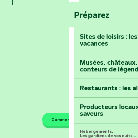
Voyagez dans le 
Festival d'astro
Bang
Préparez
Pays de la Loire
Prenez-en plein l
Vendée
Maillezais
Sites de loisirs : l
vacances
Tout l'agenda
Montez au sommet
Musées, châteaux, 
conteurs de légen
Restaurants : les a
Producteurs locaux
saveurs
Comment venir ?
Hébergements,
Les gardiens de vos nuits...