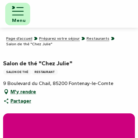
Aller
au
contenu
Menu
principal
Page d’accueil
Préparez votre séjour
Restaurants
Salon de thé "Chez Julie"
Salon de thé "Chez Julie"
SALON DE THÉ
RESTAURANT
9 Boulevard du Chail, 85200 Fontenay-le-Comte
M'y rendre
Partager