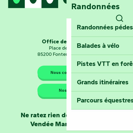
Randonnées
Embarquez pour u
Planétarium
Rech
Randonnées pédes
Explorez Fontena
d’orientation « L
Office de tourisme
Balades à vélo
Place de Verdun
85200 Fontenay-le-Comte
Pistes VTT en for
Les gardiens de la nature
Nous contacter
Grands itinéraires
Emportez un fra
Nos QG
Poitevin : Les Dr
Parcours équestres
Devenez soigneur
Ne ratez rien de l'actualité en
de Mervent
Vendée Marais Poitevin