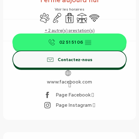
Voir les horaires
Animaux acceptés
Animation
Vente à emporter
Terrasse
WiFi
+ 2 autre(s) prestation(s)
02 51 51 06
▒▒
Contactez-nous
www.facebook.com
Page Facebook
Page Instagram
Description