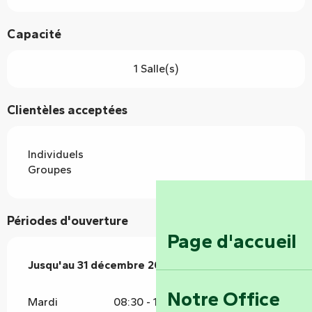
Capacité
1 Salle(s)
Clientèles acceptées
Individuels
Groupes
Périodes d'ouverture
Page d'accueil
Du
Jusqu'au
14 janvier 2026
31 décembre 2026
au
31 décembre 2026
Notre Office
Mardi
08:30 - 19:00