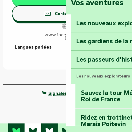
Vos aventures
Foussais-Payré : fl
Renaissance
Contactez-nous
Les nouveaux expl
Faymoreau : entrez 
épopée minière
www.facebook.com
Les gardiens de la 
Langues parlées
Langues parlées
Terre d’étoiles : lev
Les passeurs d'his
Les nouveaux explorateurs
Sauvez la tour Mé
Signaler une erreur
Roi de France
Ridez en trottine
Marais Poitevin