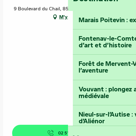
9 Boulevard du Chail, 85200 Fontenay-le-Comte
M'y rendre
Marais Poitevin : e
Fontenay-le-Comte 
d’art et d’histoire
Forêt de Mervent-V
l’aventure
Vouvant : plongez a
médiévale
Nieul-sur-l’Autise 
d’Aliénor
02 51 51 06
▒▒