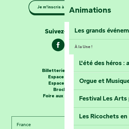
Se la couler douc
Je m'inscris à la newsletter
Animations
barque dans le Ma
Explorez la colli
Les grands événe
Suivez-nous !
À la Une !
L'été des héros : 
Les passeurs d'histoires
Billetterie en ligne
Espace groupe
Orgue et Musiqu
Partez en mission
Espace presse
Tous des Héros »
Brochures
Foire aux questions
Festival Les Arts
Percez les mystè
Donjon des Secre
Les Ricochets en 
France