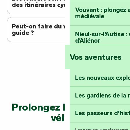
des itinéraires cyclables ?
Vouvant : plongez a
médiévale
Peut-on faire du vélo avec un
guide ?
Nieul-sur-l’Autise 
d’Aliénor
Vos aventures
Foussais-Payré : fl
Renaissance
Les nouveaux expl
Faymoreau : entrez 
épopée minière
Les gardiens de la 
Prolongez l'aventure à
Terre d’étoiles : lev
Les passeurs d'his
vélo...
Les nouveaux explorateurs