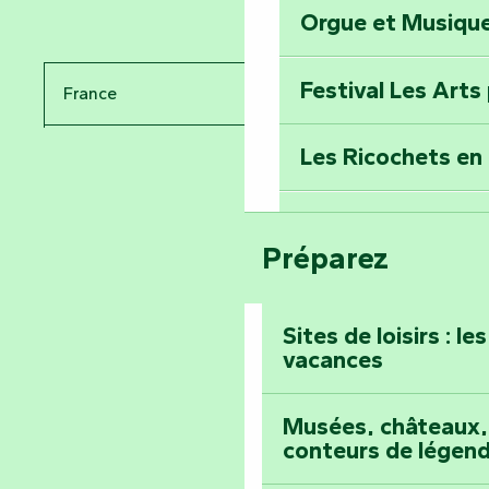
Orgue et Musiqu
Partez en mission
Tous des Héros »
Festival Les Arts
France
Percez les mystè
Donjon des Secre
Les Ricochets en 
Pays de la Loire
Voyagez dans le 
Vendée
Festival d'astro
Bang
Préparez
Prenez-en plein l
Maillezais
Sites de loisirs : l
vacances
Tout l'agenda
Montez au sommet
Musées, châteaux, 
conteurs de légen