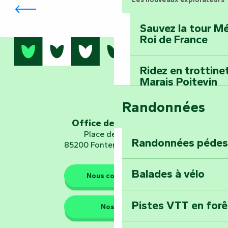
Vélo Francette®
Sauvez la tour Mé
Roi de France
Ridez en trottine
Marais Poitevin
Randonnées
Embarquez pour u
Planétarium
Office de tourisme
Place de Verdun
Randonnées pédes
85200 Fontenay-le-Comte
Explorez Fontena
d’orientation « L
Balades à vélo
Nous contacter
Pistes VTT en for
Nos QG
Les gardiens de la nature