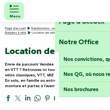
Aller
au
contenu
Menu
Page d'accueil
principal
Page d’accueil
Randonnées : nos chemins de traverse
Balades à vélo
Location de vélos
Notre Office
Location de vélos
Nos convictions, 
Envie de
parcourir Vendée Marais Poitevin à vélo ou
en VTT ?
Retrouvez ici tous les loueurs du territoire :
Nos QG, où nous re
vélos classiques, VTT, VAE ou équipements adaptés.
En s
olo, en famille ou entre amis,
choisissez votre
monture et partez à l’aventure !
Nos brochures