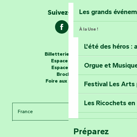
Explorez la colli
Les grands événe
Suivez-nous !
À la Une !
L'été des héros : 
Les passeurs d'histoires
Billetterie en ligne
Espace groupe
Orgue et Musiqu
Partez en mission
Espace presse
Tous des Héros »
Brochures
Foire aux questions
Festival Les Arts
Percez les mystè
Donjon des Secre
Les Ricochets en 
France
Voyagez dans le 
Festival d'astro
Bang
Préparez
Pays de la Loire