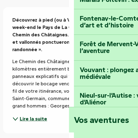
Description
Fontenay-le-Comte 
Découvrez à pied (ou à VTT) le temps d’un 
d’art et d’histoire
week-end le Pays de La Châtaigneraie sur son 
Chemin des Châtaignes. Des sentiers préservés 
et vallonnés ponctueront votre « séjour 
Forêt de Mervent-V
randonnée ».
l’aventure
Le Chemin des Châtaignes, c’est prêt de 80 
Vouvant : plongez a
kilomètres entièrement balisés et jalonnés de 
médiévale
panneaux explicatifs qui vous permettent de 
découvrir le bocage vendéen à pied ou à VTT. Au 
fil de votre itinérance, vous traversez Mouilleron-
Nieul-sur-l’Autise 
Saint-Germain, commune ayant vu naître deux 
d’Aliénor
grand hommes : Georges...
Vos aventures
Lire la suite
Foussais-Payré : fl
Renaissance