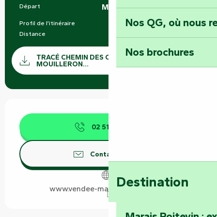
Départ
Mouilleron-Saint-Germain
Informations pratiques
Nos QG, où nous re
Profil de l’itinéraire
Boucle
Distance
76.0 km
Nos brochures
Documentation
TRACÉ CHEMIN DES CHÂTAIGNES - DÉPART
SECTI
MOUILLERON...
Ouverture et coordonnées
02 51 69 44
▒▒
Contactez-nous
Destination
www.vendee-maraispoitevin.com
Marais Poitevin : e