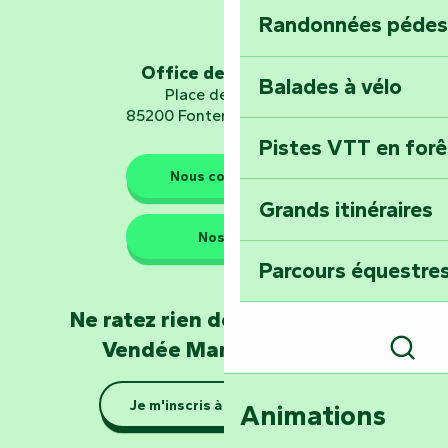
Randonnées pédes
Explorez Fontena
d’orientation « L
Office de tourisme
Balades à vélo
Place de Verdun
85200 Fontenay-le-Comte
Pistes VTT en for
Les gardiens de la nature
Nous contacter
Grands itinéraires
Emportez un fra
Nos QG
Poitevin : Les Dr
Parcours équestres
Devenez soigneur
Ne ratez rien de l'actualité en
de Mervent
Vendée Marais Poitevin
Rech
Se la couler douc
Je m'inscris à la newsletter
Animations
barque dans le Ma