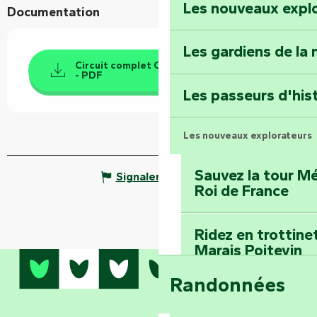
Les nouveaux expl
Documentation
Faymoreau : entrez 
épopée minière
Les gardiens de la 
Circuit complet Chemin des Châtaignes
- PDF
Terre d’étoiles : lev
Les passeurs d'his
Les nouveaux explorateurs
Sauvez la tour Mé
Signaler une erreur
Roi de France
Ridez en trottine
Marais Poitevin
Randonnées
Embarquez pour u
Planétarium