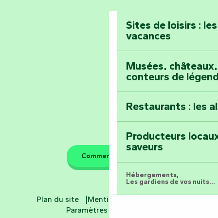
Prenez-en plein l
Vendée
Maillezais
Sites de loisirs : l
vacances
Tout l'agenda
Montez au sommet
Musées, châteaux, 
conteurs de légen
Restaurants : les a
Producteurs locaux
saveurs
Comment venir ?
Hébergements,
Les gardiens de vos nuits...
Plan du site
Mentions légales
CGV
Hôtels
Paramètres des cookies