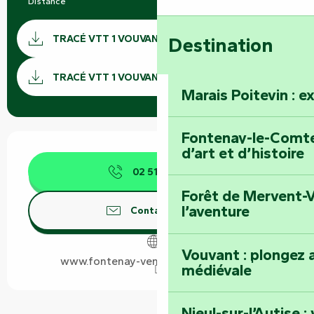
Distance
16.0 km
Documentation
TRACÉ VTT 1 VOUVANT GPX
Destination
SECTI
TRACÉ VTT 1 VOUVANT KML
Marais Poitevin : e
Fontenay-le-Comte 
Ouverture et coordonnées
d’art et d’histoire
02 51 69 44
▒▒
Forêt de Mervent-V
l’aventure
Contactez-nous
Vouvant : plongez a
www.fontenay-vendee-tourisme.com
médiévale
Nieul-sur-l’Autise 