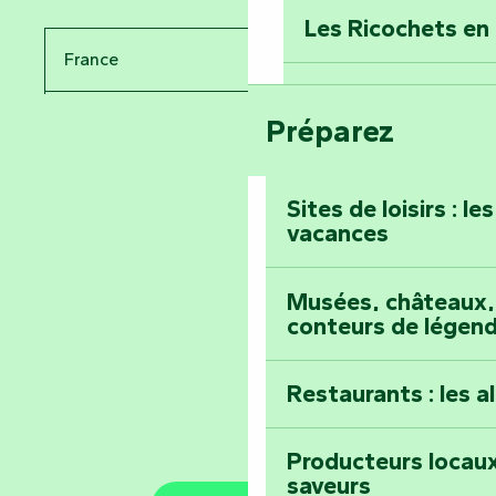
Donjon des Secre
Les Ricochets en 
France
Voyagez dans le 
Festival d'astro
Bang
Préparez
Pays de la Loire
Prenez-en plein l
Vendée
Maillezais
Sites de loisirs : l
vacances
Tout l'agenda
Montez au sommet
Musées, châteaux, 
conteurs de légen
Restaurants : les a
Producteurs locaux
saveurs