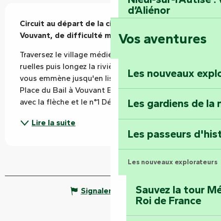
d’Aliénor
Description
Circuit au départ de la cité médiévale de 
Vos aventures
Vouvant, de difficulté moyenne.
Foussais-Payré : fl
Renaissance
Traversez le village médiévale, ses remparts, 
ruelles puis longez la rivière La Mère. Le circuit 
Les nouveaux expl
vous emmène jusqu'en lisière de la forêt. Départ : 
Faymoreau : entrez 
Place du Bail à Vouvant Balisage : 2 points jaunes 
épopée minière
Les gardiens de la 
avec la flèche et le n°1 Dénivelé positif : 172 m
Terre d’étoiles : lev
Lire la suite
Les passeurs d'his
Les nouveaux explorateurs
Sauvez la tour Mé
Signaler une erreur
Roi de France