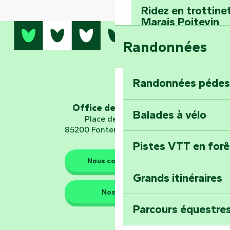
Ridez en trottine
Marais Poitevin
Randonnées
Embarquez pour u
Planétarium
Randonnées pédes
Explorez Fontena
d’orientation « L
Office de tourisme
Balades à vélo
Place de Verdun
85200 Fontenay-le-Comte
Pistes VTT en for
Les gardiens de la nature
Nous contacter
Grands itinéraires
Emportez un fra
Nos QG
Poitevin : Les Dr
Parcours équestres