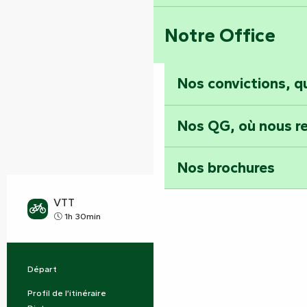
Notre Office
Nos convictions, 
Nos QG, où nous re
Nos brochures
VTT
Moyen
1h 30min
Départ
Vouvant
Informations pratiques
Profil de l’itinéraire
Boucle