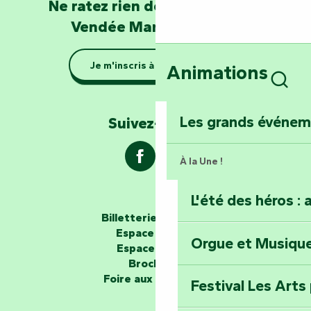
Devenez soigneur
Ne ratez rien de l'actualité en
de Mervent
Vendée Marais Poitevin
Se la couler douc
Je m'inscris à la newsletter
Animations
barque dans le Ma
Rech
Explorez la colli
Les grands événe
Suivez-nous !
À la Une !
L'été des héros : 
Les passeurs d'histoires
Billetterie en ligne
Espace groupe
Orgue et Musiqu
Partez en mission
Espace presse
Tous des Héros »
Brochures
Foire aux questions
Festival Les Arts
Percez les mystè