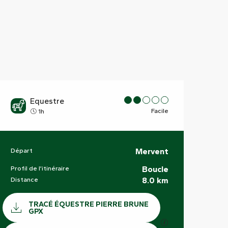
Equestre
Facile
1h
Départ
Mervent
Informations pratiques
Profil de l’itinéraire
Boucle
Distance
8.0 km
Documentation
TRACÉ ÉQUESTRE PIERRE BRUNE
GPX
SECTIONS.TOURI