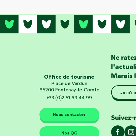
Ne ratez
l'actua
Marais 
Office de tourisme
Place de Verdun
85200 Fontenay-le-Comte
Je m'in
+33 (0)2 51 69 44 99
Nous contacter
Suivez-
Nos QG