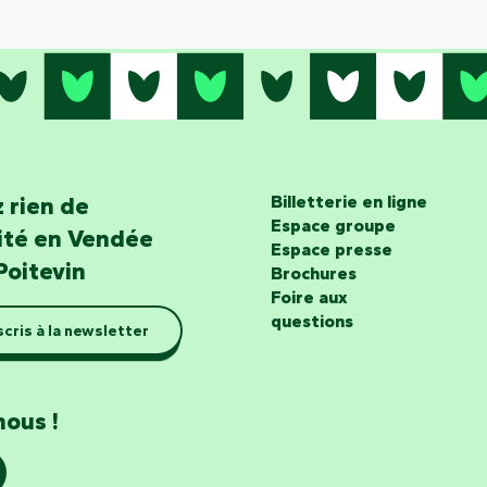
 rien de
Billetterie en ligne
Espace groupe
lité en Vendée
Espace presse
Poitevin
Brochures
Foire aux
questions
scris à la newsletter
nous !