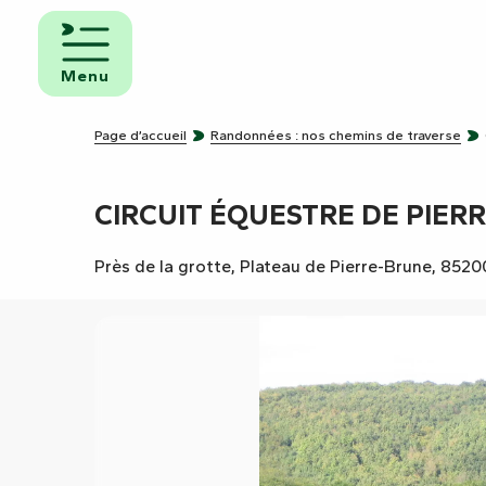
Aller
au
mbres
contenu
ôtes
Menu
principal
pings
Page d’accueil
Randonnées : nos chemins de traverse
s de
ping-
CIRCUIT ÉQUESTRE DE PIER
Près de la grotte, Plateau de Pierre-Brune, 852