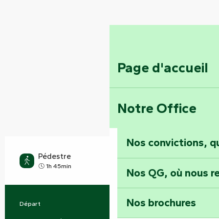
Page d'accueil
Notre Office
Nos convictions, 
Pédestre
Moyen
1h 45min
Nos QG, où nous re
Nos brochures
Départ
Mervent
Informations pratiques