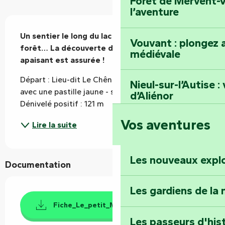
Forêt de Mervent-V
l’aventure
Description
Un sentier le long du lac et au cœur de la 
Vouvant : plongez a
forêt… La découverte d’un lieu dépaysant et 
médiévale
apaisant est assurée !
Départ : Lieu-dit Le Chêne Tord Balisage : jaune 
Nieul-sur-l’Autise 
avec une pastille jaune - sens anti-horaire 
d’Aliénor
Dénivelé positif : 121 m
Vos aventures
Foussais-Payré : fl
Lire la suite
Renaissance
Les nouveaux expl
Documentation
Faymoreau : entrez 
épopée minière
Les gardiens de la 
Fiche_Le_petit_Maillezais_Mervent_Vendée
Terre d’étoiles : lev
Les passeurs d'his