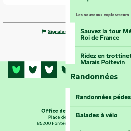
Les nouveaux explorateurs
Sauvez la tour Mé
Signaler une erreur
Roi de France
Ridez en trottine
Marais Poitevin
Randonnées
Embarquez pour u
Planétarium
Randonnées pédes
Explorez Fontena
d’orientation « L
Office de tourisme
Balades à vélo
Place de Verdun
85200 Fontenay-le-Comte