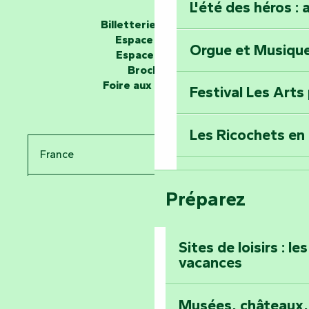
L'été des héros : 
Les passeurs d'histoires
Billetterie en ligne
Espace groupe
Orgue et Musiqu
Partez en mission
Espace presse
Tous des Héros »
Brochures
Foire aux questions
Festival Les Arts
Percez les mystè
Donjon des Secre
Les Ricochets en 
France
Voyagez dans le 
Festival d'astro
Bang
Pays de la Loire
Préparez
Prenez-en plein l
Vendée
Maillezais
Sites de loisirs : l
vacances
Tout l'agenda
Montez au sommet
Musées, châteaux, 