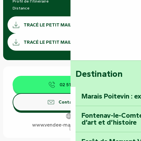
Profil de l’itinéraire
Boucle
Distance
5.0 km
Documentation
TRACÉ LE PETIT MAILLEZAIS GPX
SECTI
TRACÉ LE PETIT MAILLEZAIS KML
Ouverture et coordonnées
Destination
02 51 69 44
▒▒
Marais Poitevin : e
Contactez-nous
Fontenay-le-Comte 
d’art et d’histoire
www.vendee-maraispoitevin.com