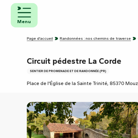
Aller
au
mbres
contenu
ôtes
Menu
principal
pings
Page d’accueil
Randonnées : nos chemins de traverse
s de
ping-
Circuit pédestre La Corde
SENTIER DE PROMENADE ET DE RANDONNÉE (PR)
Place de l'Église de la Sainte Trinité, 85370 Mou