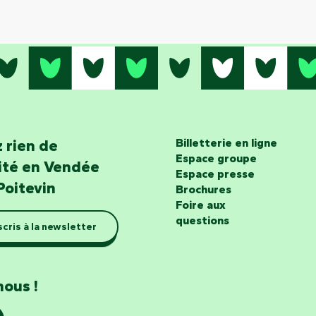
 rien de
Billetterie en ligne
Espace groupe
lité en Vendée
Espace presse
Poitevin
Brochures
Foire aux
questions
scris à la newsletter
nous !