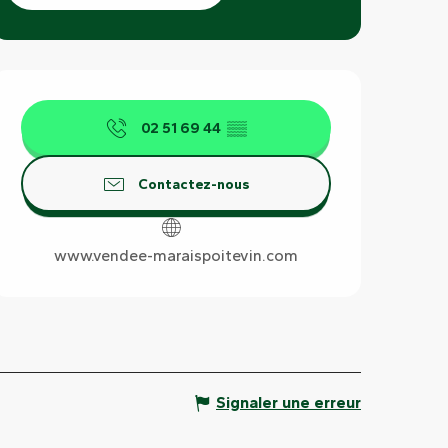
Ouverture et coordonnées
02 51 69 44
▒▒
Contactez-nous
www.vendee-maraispoitevin.com
Signaler une erreur