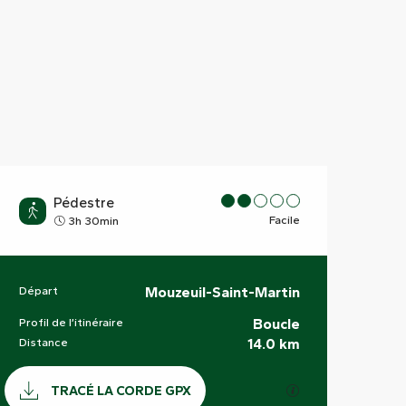
Pédestre
Facile
3h 30min
Départ
Mouzeuil-Saint-Martin
Informations pratiques
Profil de l’itinéraire
Boucle
Distance
14.0 km
Documentation
SECTIONS.TOURI
TRACÉ LA CORDE GPX