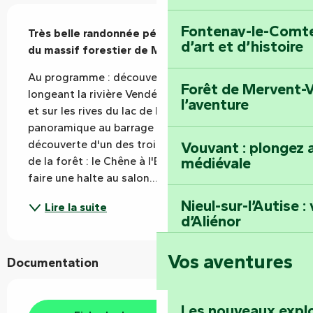
Description
Fontenay-le-Comte 
Très belle randonnée pédestre à la découverte 
d’art et d’histoire
du massif forestier de Mervent.
Au programme : découverte de Sauvaget en 
Forêt de Mervent-V
longeant la rivière Vendée, grand tracé en forêt 
l’aventure
et sur les rives du lac de Mervent, spot 
panoramique au barrage de Mervent (Saint-Luc), 
découverte d'un des trois arbres remarquables 
Vouvant : plongez a
médiévale
de la forêt : le Chêne à l'Ermite, possibilité de 
faire une halte au salon...
Nieul-sur-l’Autise 
Lire la suite
d’Aliénor
Vos aventures
Foussais-Payré : fl
Documentation
Renaissance
Les nouveaux expl