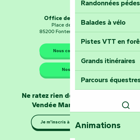
Randonnées pédes
Explorez Fontena
d’orientation « L
Office de tourisme
Balades à vélo
Place de Verdun
85200 Fontenay-le-Comte
Pistes VTT en for
Les gardiens de la nature
Nous contacter
Grands itinéraires
Emportez un fra
Nos QG
Poitevin : Les Dr
Parcours équestres
Devenez soigneur
Ne ratez rien de l'actualité en
de Mervent
Vendée Marais Poitevin
Rech
Se la couler douc
Je m'inscris à la newsletter
Animations
barque dans le Ma