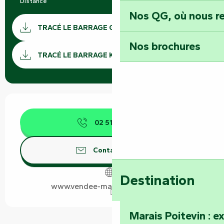
Distance
15.0 km
Nos QG, où nous re
Documentation
TRACÉ LE BARRAGE GPX
SECTI
Nos brochures
TRACÉ LE BARRAGE KML
Ouverture et coordonnées
02 51 69 44
▒▒
Contactez-nous
Destination
www.vendee-maraispoitevin.com
Marais Poitevin : e