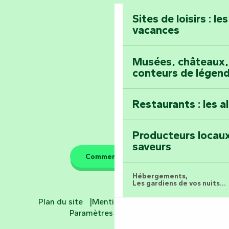
Prenez-en plein l
Vendée
Maillezais
Sites de loisirs : l
vacances
Tout l'agenda
Montez au sommet
Musées, châteaux, 
conteurs de légen
Restaurants : les a
Producteurs locaux
saveurs
Comment venir ?
Hébergements,
Les gardiens de vos nuits...
Plan du site
Mentions légales
CGV
Hôtels
Paramètres des cookies