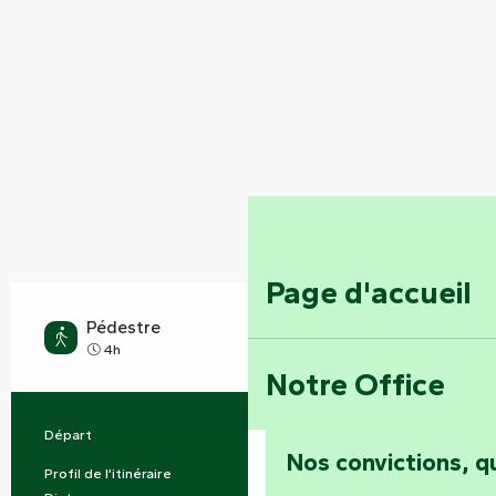
Page d'accueil
Pédestre
Difficile
4h
Notre Office
Départ
L' Orbrie
Informations pratiques
Nos convictions, 
Profil de l’itinéraire
Boucle