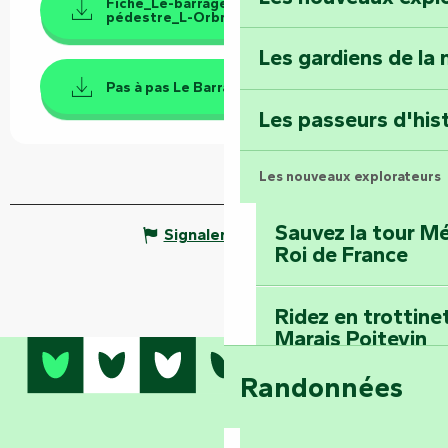
Fiche_Le-barrage_Randonnée
Faymoreau : entrez 
pédestre_L-Orbrie_ve...
épopée minière
Les gardiens de la 
Pas à pas Le Barrage PDF
Terre d’étoiles : lev
Les passeurs d'his
Les nouveaux explorateurs
Sauvez la tour Mé
Signaler une erreur
Roi de France
Ridez en trottine
Marais Poitevin
Randonnées
Embarquez pour u
Planétarium