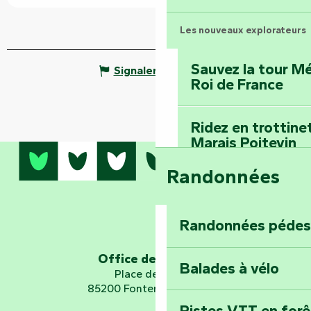
Les nouveaux explorateurs
Sauvez la tour Mé
Signaler une erreur
Roi de France
Ridez en trottine
Marais Poitevin
Randonnées
Embarquez pour u
Planétarium
Randonnées pédes
Explorez Fontena
d’orientation « L
Office de tourisme
Balades à vélo
Place de Verdun
85200 Fontenay-le-Comte
Pistes VTT en for