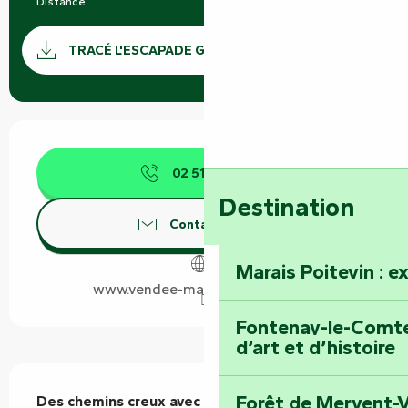
Distance
19.0 km
Documentation
SECTI
TRACÉ L'ESCAPADE GPX
Ouverture et coordonnées
02 51 69 44
▒▒
Destination
Contactez-nous
Marais Poitevin : e
www.vendee-maraispoitevin.com
Fontenay-le-Comte 
d’art et d’histoire
Description
Forêt de Mervent-V
Des chemins creux avec de beaux panoramas 