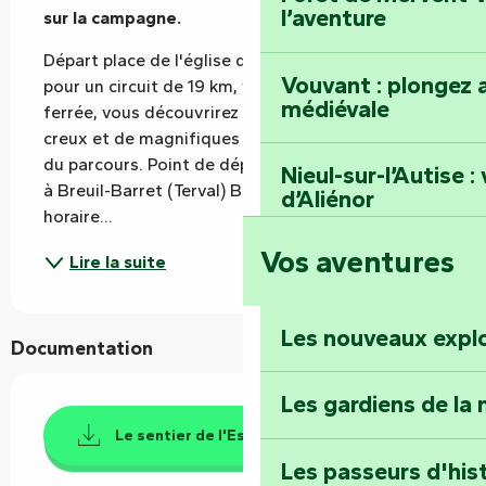
l’aventure
sur la campagne.
Départ place de l'église de Breuil-Barret (Terval) 
Vouvant : plongez a
pour un circuit de 19 km, vous longerez la voie 
médiévale
ferrée, vous découvrirez de nombreux chemins 
creux et de magnifiques panoramas tout au long 
du parcours. Point de départ : place Saint-Hilaire 
Nieul-sur-l’Autise 
à Breuil-Barret (Terval) Balisage : jaune - sens 
d’Aliénor
horaire...
Vos aventures
Foussais-Payré : fl
Lire la suite
Renaissance
Les nouveaux expl
Documentation
Faymoreau : entrez 
épopée minière
Les gardiens de la 
Le sentier de l'Escapade - PDF
Terre d’étoiles : lev
Les passeurs d'his