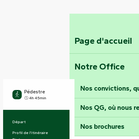
Page d'accueil
Notre Office
Nos convictions, 
Pédestre
Difficile
4h 45min
Nos QG, où nous re
Départ
Terval
Informations pratiques
Nos brochures
Profil de l’itinéraire
Boucle