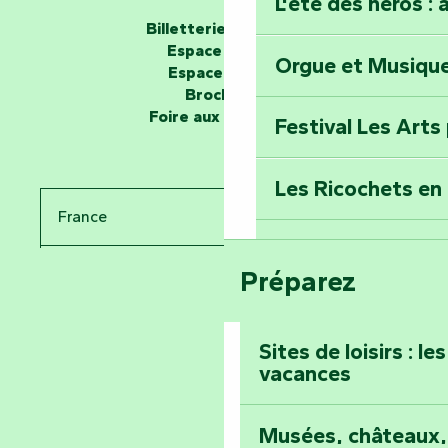
L'été des héros : 
Les passeurs d'histoires
Billetterie en ligne
Espace groupe
Orgue et Musiqu
Partez en mission
Espace presse
Tous des Héros »
Brochures
Foire aux questions
Festival Les Arts
Percez les mystè
Donjon des Secre
Les Ricochets en 
France
Voyagez dans le 
Festival d'astro
Bang
Préparez
Pays de la Loire
Prenez-en plein l
Vendée
Maillezais
Sites de loisirs : l
vacances
Tout l'agenda
Montez au sommet
Musées, châteaux, 