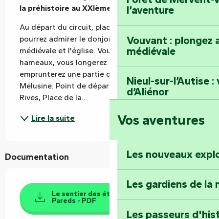
la préhistoire au XXIème siècle.
l’aventure
Au départ du circuit, place de la liberté, vous 
Vouvant : plongez a
pourrez admirer le donjon, le jardin d'inspiration 
médiévale
médiévale et l'église. Vous découvrirez différents 
hameaux, vous longerez un bois, et vous 
emprunterez une partie du GR du Pays de 
Nieul-sur-l’Autise 
Mélusine. Point de départ : parking salle des 3 
d’Aliénor
Rives, Place de la...
Vos aventures
Lire la suite
Foussais-Payré : fl
Renaissance
Les nouveaux expl
Documentation
Faymoreau : entrez 
épopée minière
Les gardiens de la 
Le sentier des étangs - Bazoges en
Pareds - PDF
Terre d’étoiles : lev
Les passeurs d'his