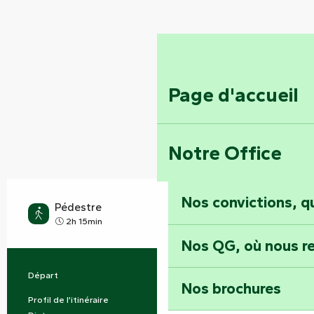
Page d'accueil
Notre Office
Nos convictions, 
Pédestre
Facile
2h 15min
Nos QG, où nous re
Départ
Bazoges-en-Pareds
Informations pratiques
Nos brochures
Profil de l’itinéraire
Boucle