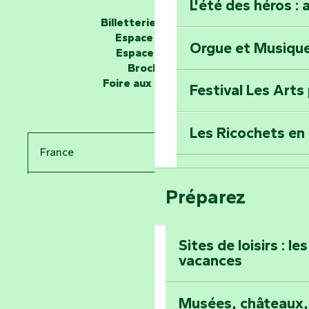
L'été des héros : 
Les passeurs d'histoires
Billetterie en ligne
Espace groupe
Orgue et Musiqu
Partez en mission
Espace presse
Tous des Héros »
Brochures
Foire aux questions
Festival Les Arts
Percez les mystè
Donjon des Secre
Les Ricochets en 
France
Voyagez dans le 
Festival d'astro
Bang
Préparez
Pays de la Loire
Prenez-en plein l
Vendée
Maillezais
Sites de loisirs : l
vacances
Tout l'agenda
Montez au sommet
Musées, châteaux, 