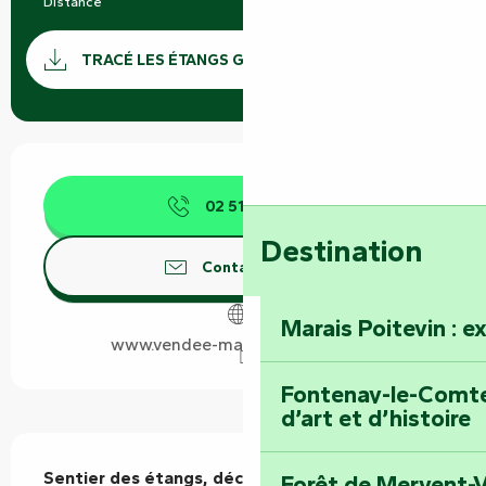
Distance
8.0 km
Documentation
SECTI
TRACÉ LES ÉTANGS GPX
Ouverture et coordonnées
02 51 69 44
▒▒
Destination
Contactez-nous
Marais Poitevin : e
www.vendee-maraispoitevin.com
Fontenay-le-Comte 
d’art et d’histoire
Description
Sentier des étangs, découvrez vos origines, de 
Forêt de Mervent-V