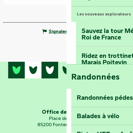
Les nouveaux explorateurs
Sauvez la tour Mé
Signaler une erreur
Roi de France
Ridez en trottine
Marais Poitevin
Randonnées
Embarquez pour u
Planétarium
Randonnées pédes
Explorez Fontena
d’orientation « L
Office de tourisme
Balades à vélo
Place de Verdun
85200 Fontenay-le-Comte