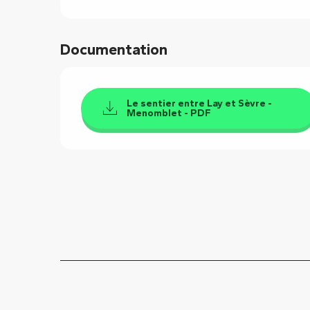
Documentation
Le sentier entre Lay et Sèvre -
Menomblet - PDF