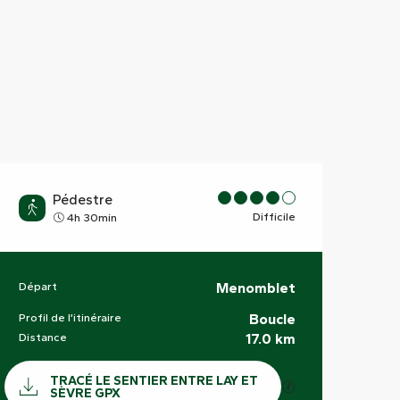
Pédestre
Difficile
4h 30min
Départ
Menomblet
Informations pratiques
Profil de l’itinéraire
Boucle
Distance
17.0 km
Documentation
TRACÉ LE SENTIER ENTRE LAY ET
SECTIONS.TOURI
SÈVRE GPX