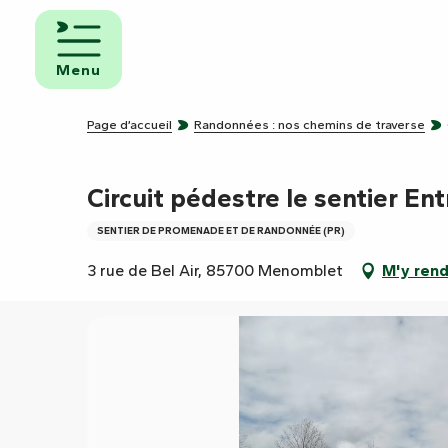
Aller
au
mbres
contenu
ôtes
Menu
principal
pings
Page d’accueil
Randonnées : nos chemins de traverse
s de
ping-
Circuit pédestre le sentier Ent
SENTIER DE PROMENADE ET DE RANDONNÉE (PR)
3 rue de Bel Air, 85700 Menomblet
M'y ren