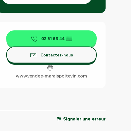
Ouverture et coordonnées
02 51 69 44
▒▒
Contactez-nous
www.vendee-maraispoitevin.com
Signaler une erreur