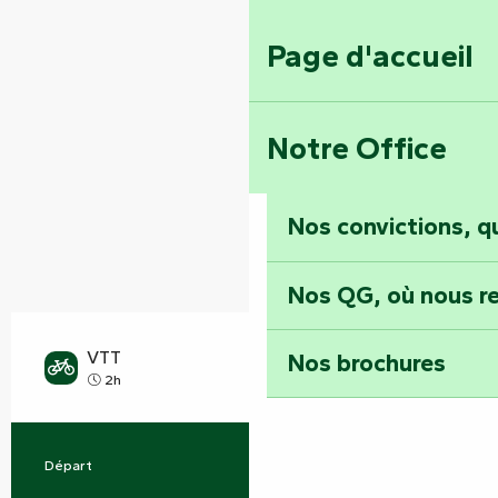
Page d'accueil
Notre Office
Nos convictions, 
Nos QG, où nous re
VTT
Nos brochures
Moyen
2h
Départ
Sérigné
Informations pratiques