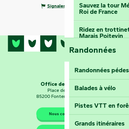
Sauvez la tour Mé
Signaler une erreur
Roi de France
Ridez en trottine
Marais Poitevin
Randonnées
Embarquez pour u
Planétarium
Randonnées pédes
Explorez Fontena
d’orientation « L
Office de tourisme
Balades à vélo
Place de Verdun
85200 Fontenay-le-Comte
Pistes VTT en for
Les gardiens de la nature
Nous contacter
Grands itinéraires