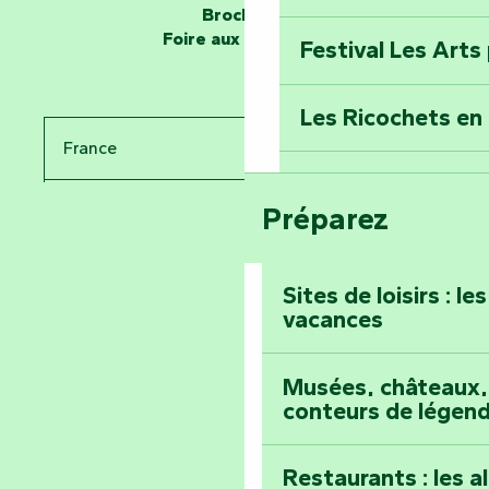
Tous des Héros »
Brochures
Foire aux questions
Festival Les Arts
Percez les mystè
Donjon des Secre
Les Ricochets en 
France
Voyagez dans le 
Festival d'astro
Bang
Préparez
Pays de la Loire
Prenez-en plein l
Vendée
Maillezais
Sites de loisirs : l
vacances
Tout l'agenda
Montez au sommet
Musées, châteaux, 
conteurs de légen
Restaurants : les a