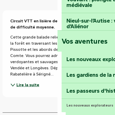
médiévale
Description
Nieul-sur-l’Autise 
Circuit VTT en lisière de la forêt de Mervent, 
d’Aliénor
de difficulté moyenne.
Cette grande balade relie la plaine, vignobles et 
Vos aventures
Foussais-Payré : fl
la forêt en traversant les villages de Sérigné, 
Renaissance
Pissotte et les abords de la ville de Fontenay-le-
Comte. Vous pourrez admirer les 2 vallées 
Les nouveaux expl
verdoyantes et sauvages formées par les rivières 
Faymoreau : entrez 
Vendée et Longèves. Départ : Rue de la 
épopée minière
Les gardiens de la 
Rabatelière à Sérigné...
Terre d’étoiles : lev
Lire la suite
Les passeurs d'his
Les nouveaux explorateurs