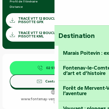
Profil de l’itinéraire
Boucle
Distance
22.5 km
Documentation
TRACÉ VTT 12 BOUCLE DE SÉRIGNÉ
PISSOTTE GPX
SECTI
TRACÉ VTT 12 BOUCLE DE SÉRIGNÉ
Destination
PISSOTTE KML
Marais Poitevin : e
Ouverture et coordonnées
Fontenay-le-Comte 
02 51 69 44
▒▒
d’art et d’histoire
Contactez-nous
Forêt de Mervent-V
l’aventure
www.fontenay-vendee-tourisme.com
Vouvant : plongez a