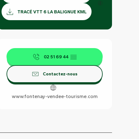
SECTIONS.TOURI
TRACÉ VTT 6 LA BALIGNUE KML
Ouverture et coordonnées
02 51 69 44
▒▒
Contactez-nous
www.fontenay-vendee-tourisme.com