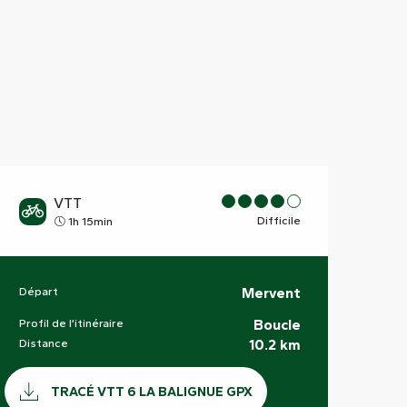
VTT
Difficile
1h 15min
Départ
Mervent
Informations pratiques
Profil de l’itinéraire
Boucle
Distance
10.2 km
Documentation
TRACÉ VTT 6 LA BALIGNUE GPX