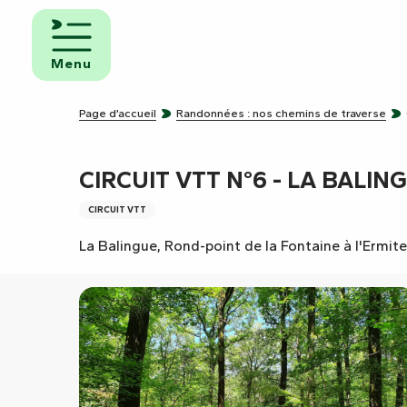
Aller
au
mbres
contenu
ôtes
Menu
principal
pings
Page d’accueil
Randonnées : nos chemins de traverse
s de
ping-
CIRCUIT VTT N°6 - LA BALIN
CIRCUIT VTT
La Balingue, Rond-point de la Fontaine à l'Ermi