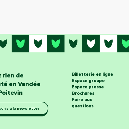
 rien de
Billetterie en ligne
Espace groupe
lité en Vendée
Espace presse
Poitevin
Brochures
Foire aux
questions
scris à la newsletter