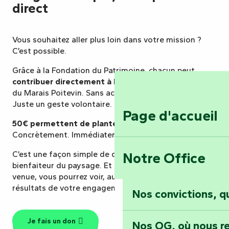
direct
Vous souhaitez aller plus loin dans votre mission ?
C’est possible.
Grâce à la Fondation du Patrimoine, chacun peut
contribuer directement à la replantation
des arbres
du Marais Poitevin. Sans activité, sans contrainte.
Juste un geste volontaire.
Page d'accueil
50€ permettent de planter 2 arbres.
Concrètement. Immédiatement.
Notre Office
C’est une façon simple de devenir un véritable
bienfaiteur du paysage. Et lors de votre prochaine
venue, vous pourrez voir, au fil des saisons, les
résultats de votre engagement.
Nos convictions, 
Je fais un don
Nos QG, où nous re