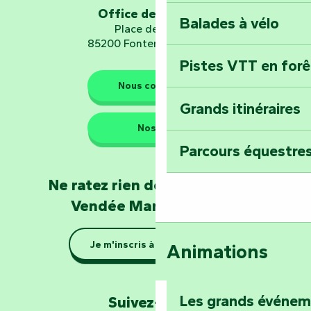
d’orientation « L
Office de tourisme
Balades à vélo
Place de Verdun
85200 Fontenay-le-Comte
Pistes VTT en for
Les gardiens de la nature
Nous contacter
Grands itinéraires
Emportez un fra
Nos QG
Poitevin : Les Dr
Parcours équestres
Devenez soigneur
Ne ratez rien de l'actualité en
de Mervent
Vendée Marais Poitevin
Se la couler douc
Je m'inscris à la newsletter
Animations
barque dans le Ma
Explorez la colli
Les grands événe
Suivez-nous !