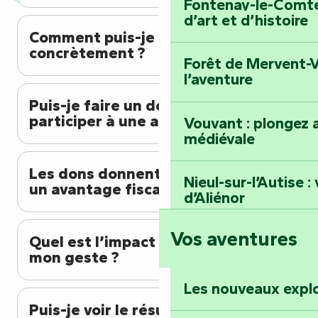
Fontenay-le-Comte 
d’art et d’histoire
Comment puis-je contribuer
concrètement ?
Forêt de Mervent-V
l’aventure
Puis-je faire un don sans
participer à une activité ?
Vouvant : plongez a
médiévale
Les dons donnent-ils droit à
Nieul-sur-l’Autise 
un avantage fiscal ?
d’Aliénor
Vos aventures
Foussais-Payré : fl
Quel est l’impact concret de
Renaissance
mon geste ?
Les nouveaux expl
Faymoreau : entrez 
Puis-je voir le résultat de mon
épopée minière