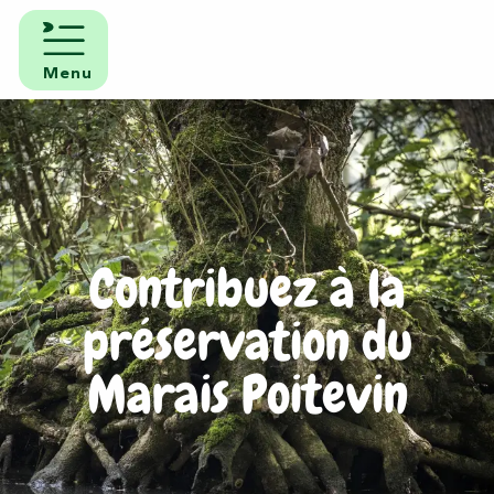
Aller
au
contenu
Menu
principal
Contribuez à la
préservation du
Marais Poitevin