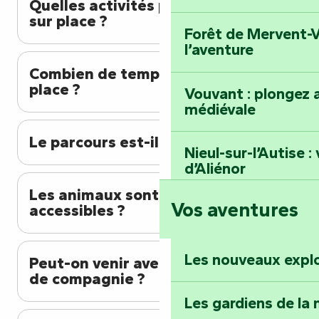
Quelles activités peut-on faire
sur place ?
Forêt de Mervent-V
l’aventure
Combien de temps prévoir sur
place ?
Vouvant : plongez a
médiévale
Le parcours est-il facile ?
Nieul-sur-l’Autise 
d’Aliénor
Les animaux sont-ils
Vos aventures
accessibles ?
Foussais-Payré : fl
Renaissance
Les nouveaux expl
Peut-on venir avec un animal
Faymoreau : entrez 
de compagnie ?
épopée minière
Les gardiens de la 