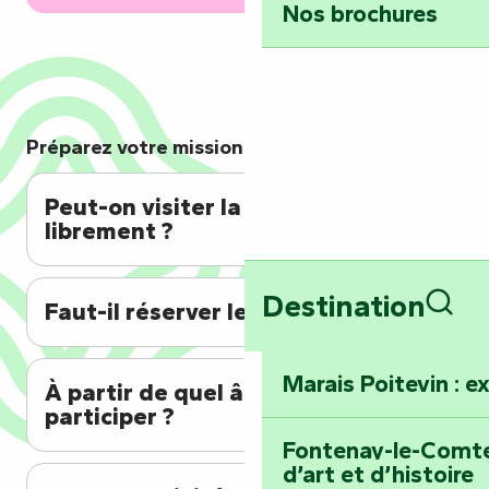
Nos brochures
Préparez votre mission !
Peut-on visiter la ferme
librement ?
Destination
Faut-il réserver les activités ?
Rech
Marais Poitevin : e
À partir de quel âge peut-on
participer ?
Fontenay-le-Comte 
d’art et d’histoire