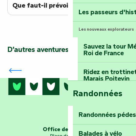
Terre d’étoiles : lev
Que faut-il prévoir ?
Les passeurs d'his
Les nouveaux explorateurs
Sauvez la tour Mé
D’autres aventures vous attendent…
Roi de France
Laissez votre empreinte : les
randonnées pour les amoureux de la
nature
Ridez en trottine
Marais Poitevin
Randonnées
Embarquez pour u
Planétarium
Randonnées pédes
Explorez Fontena
d’orientation « L
Office de tourisme
Balades à vélo
Place de Verdun