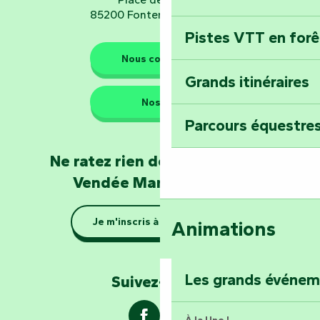
85200 Fontenay-le-Comte
Pistes VTT en for
Les gardiens de la nature
Nous contacter
Grands itinéraires
Emportez un fra
Nos QG
Poitevin : Les Dr
Parcours équestres
Devenez soigneur
Ne ratez rien de l'actualité en
de Mervent
Vendée Marais Poitevin
Se la couler douc
Je m'inscris à la newsletter
Animations
barque dans le Ma
Explorez la colli
Les grands événe
Suivez-nous !