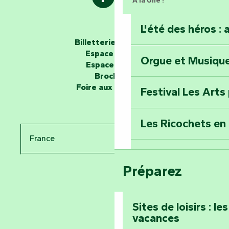
À la Une !
L'été des héros : 
Les passeurs d'histoires
Billetterie en ligne
Espace groupe
Orgue et Musiqu
Partez en mission
Espace presse
Tous des Héros »
Brochures
Foire aux questions
Festival Les Arts
Percez les mystè
Donjon des Secre
Les Ricochets en 
France
Voyagez dans le 
Festival d'astro
Bang
Préparez
Pays de la Loire
Prenez-en plein l
Vendée
Maillezais
Sites de loisirs : l
vacances
Tout l'agenda