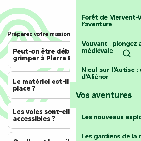
Forêt de Mervent-V
l’aventure
Préparez votre mission !
Vouvant : plongez a
médiévale
Peut-on être débutant pour
grimper à Pierre Blanche ?
Rech
Nieul-sur-l’Autise 
d’Aliénor
Le matériel est-il fourni sur
place ?
Vos aventures
Foussais-Payré : fl
Renaissance
Les voies sont-elles toutes
Les nouveaux expl
accessibles ?
Faymoreau : entrez 
épopée minière
Les gardiens de la 