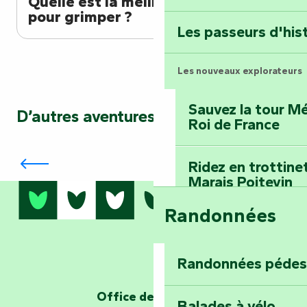
Quelle est la meilleure période
Terre d’étoiles : lev
pour grimper ?
Les passeurs d'his
Les nouveaux explorateurs
Sauvez la tour Mé
D’autres aventures vous attendent…
Roi de France
Nagez, bronzez, amusez-vous : l’été
parfait au lac de Chassenon
Ridez en trottine
Marais Poitevin
Randonnées
Embarquez pour u
Planétarium
Randonnées pédes
Explorez Fontena
d’orientation « L
Office de tourisme
Balades à vélo