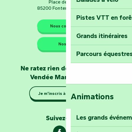
Place de Verdun
85200 Fontenay-le-Comte
Pistes VTT en for
Les gardiens de la nature
Nous contacter
Grands itinéraires
Emportez un fra
Nos QG
Poitevin : Les Dr
Parcours équestres
Devenez soigneur
Ne ratez rien de l'actualité en
de Mervent
Vendée Marais Poitevin
Se la couler douc
Je m'inscris à la newsletter
Animations
barque dans le Ma
Explorez la colli
Les grands événe
Suivez-nous !