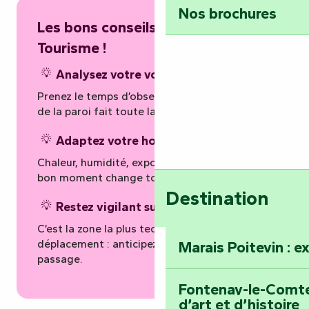
Nos brochures
Les bons conseils de l’Office de
Tourisme !
Analysez votre voie avant de partir
Prenez le temps d’observer. Une bonne lecture
de la paroi fait toute la différence.
Adaptez votre horaire à la saison
Chaleur, humidité, exposition… grimper au
bon moment change tout.
Destination
Restez vigilant sur la vire
C’est la zone la plus technique en
déplacement : anticipez et sécurisez chaque
Marais Poitevin : e
passage.
Fontenay-le-Comte 
d’art et d’histoire