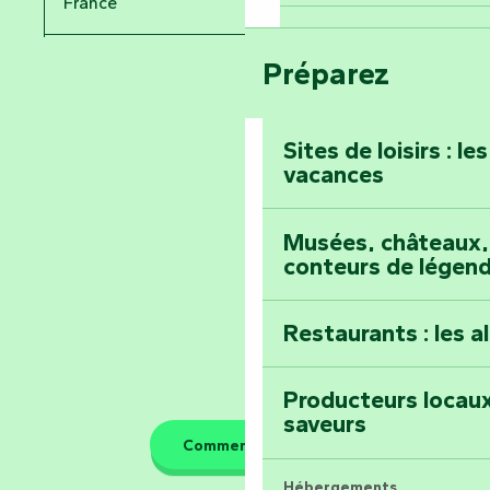
France
Voyagez dans le 
Festival d'astro
Bang
Préparez
Pays de la Loire
Prenez-en plein l
Vendée
Maillezais
Sites de loisirs : l
vacances
Tout l'agenda
Montez au sommet
Musées, châteaux, 
conteurs de légen
Restaurants : les a
Producteurs locaux
saveurs
Comment venir ?
Hébergements,