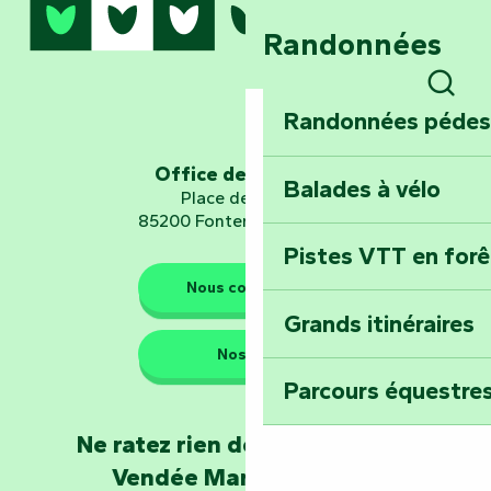
Randonnées
Embarquez pour u
Planétarium
Rech
Randonnées pédes
Explorez Fontena
d’orientation « L
Office de tourisme
Balades à vélo
Place de Verdun
85200 Fontenay-le-Comte
Pistes VTT en for
Les gardiens de la nature
Nous contacter
Grands itinéraires
Emportez un fra
Nos QG
Poitevin : Les Dr
Parcours équestres
Devenez soigneur
Ne ratez rien de l'actualité en
de Mervent
Vendée Marais Poitevin