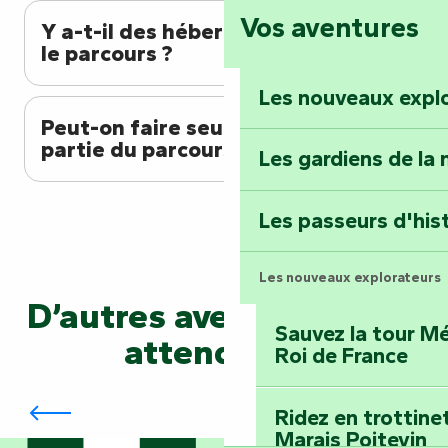
Vos aventures
Foussais-Payré : fl
Y a-t-il des hébergements sur
Renaissance
le parcours ?
Les nouveaux expl
Faymoreau : entrez 
Peut-on faire seulement une
épopée minière
partie du parcours ?
Les gardiens de la 
Terre d’étoiles : lev
Les passeurs d'his
Les nouveaux explorateurs
D’autres aventures vous
Sauvez la tour Mé
attendent…
Roi de France
GR®364 et GRP® de Mélusine
Ridez en trottine
Marais Poitevin