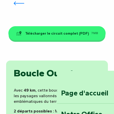
Colline des Moulins
Télécharger le circuit complet (PDF)
7MB
Boucle Ouest
Avec
49 km
, cette boucle vous plonge dans
Page d'accueil
les paysages vallonnés et les sites
emblématiques du territoire.
2 départs possibles :
Mouilleron-Saint-
Notre Office