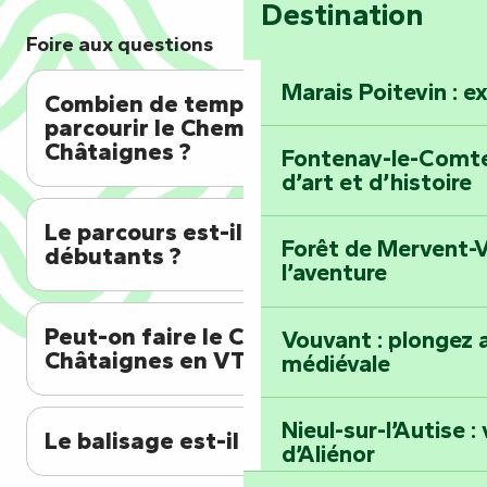
Destination
Foire aux questions
Marais Poitevin : e
Combien de temps faut-il pour
parcourir le Chemin des
Châtaignes ?
Fontenay-le-Comte 
d’art et d’histoire
Le parcours est-il adapté aux
Forêt de Mervent-V
débutants ?
l’aventure
Peut-on faire le Chemin des
Vouvant : plongez a
Châtaignes en VTT ?
médiévale
Nieul-sur-l’Autise 
Le balisage est-il fiable ?
d’Aliénor