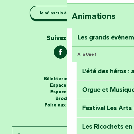
Se la couler douc
Je m'inscris à la newsletter
Animations
barque dans le Ma
Explorez la colli
Les grands événe
Suivez-nous !
À la Une !
L'été des héros : 
Les passeurs d'histoires
Billetterie en ligne
Espace groupe
Orgue et Musiqu
Partez en mission
Espace presse
Tous des Héros »
Brochures
Foire aux questions
Festival Les Arts
Percez les mystè
Donjon des Secre
Les Ricochets en 