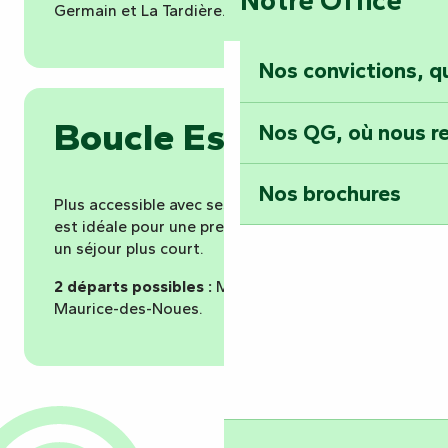
Germain et La Tardière.
Nos convictions, 
Boucle Est
Nos QG, où nous re
Nos brochures
Plus accessible avec ses
43 km
, la boucle Est
est idéale pour une première expérience ou
un séjour plus court.
2 départs possibles :
Marillet et Saint-
Maurice-des-Noues.